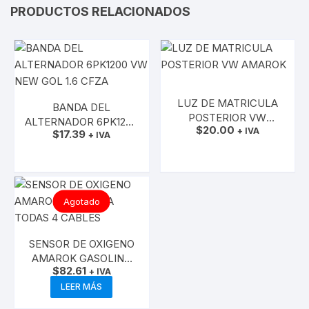
PRODUCTOS RELACIONADOS
LUZ DE MATRICULA
BANDA DEL
POSTERIOR VW
ALTERNADOR 6PK1200
$
20.00
AMAROK
+ IVA
$
17.39
VW NEW GOL 1.6
+ IVA
AÑADIR AL CARRITO
CFZA
AÑADIR AL CARRITO
Agotado
SENSOR DE OXIGENO
AMAROK GASOLINA
$
82.61
TODAS 4 CABLES
+ IVA
LEER MÁS