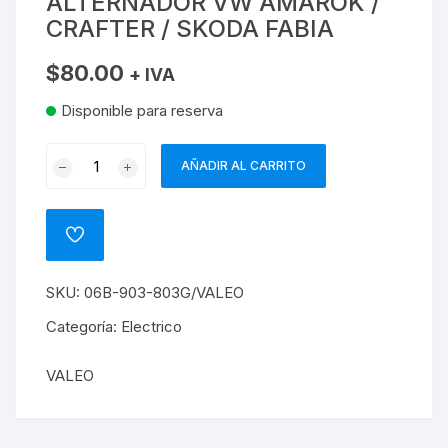
ALTERNADOR VW AMAROK /
CRAFTER / SKODA FABIA
$
80.00
+ IVA
Disponible para reserva
REGULADOR
AÑADIR AL CARRITO
DEL
ALTERNADOR
VW
ADD
AMAROK
TO
WISHLIST
/
SKU:
06B-903-803G/VALEO
CRAFTER
/
Categoría:
Electrico
SKODA
FABIA
VALEO
cantidad