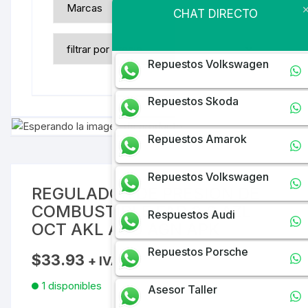
CHAT DIRECTO
Repuestos Volkswagen
Repuestos Skoda
Repuestos Amarok
Repuestos Volkswagen
REGULADOR DE PRESION DE
COMBUSTIBLE FAB 2,0 AZL
Respuestos Audi
OCT AKL AGU AGN APK
Repuestos Porsche
$
33.93
+ IVA
1 disponibles
Asesor Taller