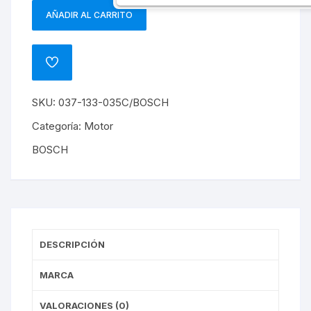
AÑADIR AL CARRITO
REGULADOR
DE
PRESION
ADD
DE
TO
WISHLIST
COMBUSTIBLE
SKU:
037-133-035C/BOSCH
FAB
2,0
Categoría:
Motor
AZL
BOSCH
OCT
AKL
AGU
AGN
APK
cantidad
DESCRIPCIÓN
MARCA
VALORACIONES (0)