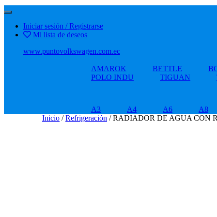
Iniciar sesión / Registrarse
Mi lista de deseos
www.puntovolkswagen.com.ec
AMAROK
BETTLE
B
POLO INDU
TIGUAN
A3
A4
A6
A8
Inicio
/
Refrigeración
/ RADIADOR DE AGUA CON R