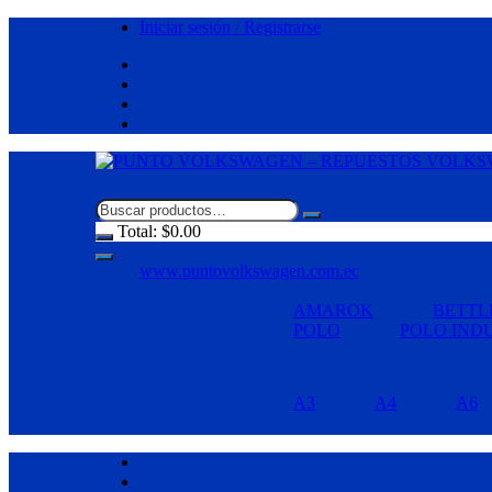
Saltar
Iniciar sesión / Registrarse
al
contenido
Total:
$
0.00
www.puntovolkswagen.com.ec
AMAROK
BETTL
POLO
POLO IND
A3
A4
A6