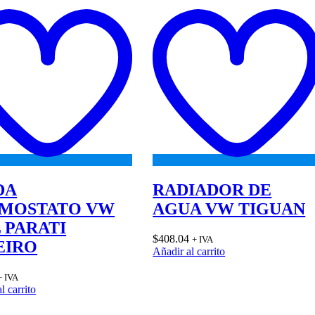
Add
to
wishlist
DA
RADIADOR DE
MOSTATO VW
AGUA VW TIGUAN
 PARATI
$
408.04
+ IVA
EIRO
Añadir al carrito
+ IVA
l carrito