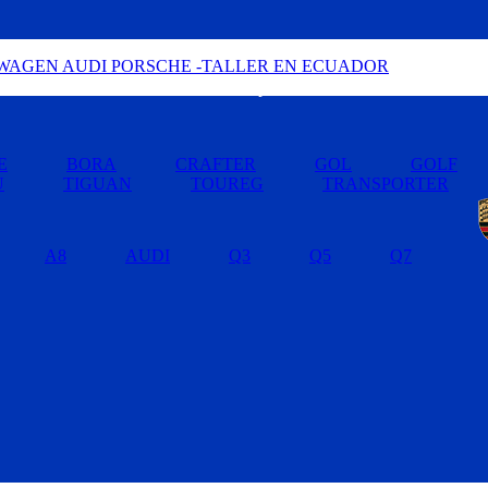
Buscar por Marcas »
E
BORA
CRAFTER
GOL
GOLF
U
TIGUAN
TOUREG
TRANSPORTER
A8
AUDI
Q3
Q5
Q7