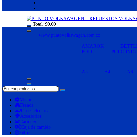
Total:
$
0.00
www.puntovolkswagen.com.ec
AMAROK
BETTL
POLO
POLO IND
A3
A4
A6
Motor
Frenos
Partes eléctricas
Accesorios
Carrocería
Caja de cambio
Filtros