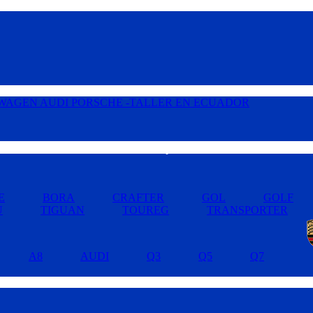
Buscar por Marcas »
E
BORA
CRAFTER
GOL
GOLF
U
TIGUAN
TOUREG
TRANSPORTER
A8
AUDI
Q3
Q5
Q7