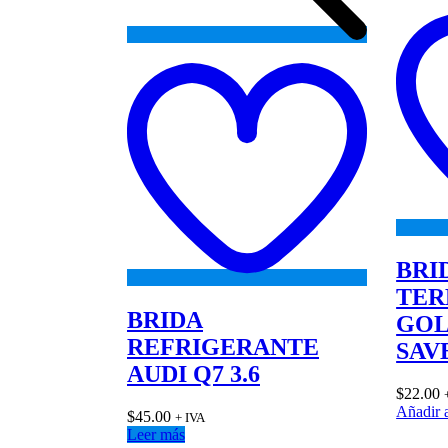
Add
to
wishlist
BRI
TER
BRIDA
GOL
REFRIGERANTE
SAV
AUDI Q7 3.6
$
22.00
Añadir a
$
45.00
+ IVA
Leer más