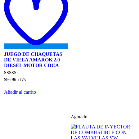
JUEGO DE CHAQUETAS
DE VIELA AMAROK 2.0
DIESEL MOTOR CDCA
Valorado
$
86.96
+ IVA
en
4.00
de 5
Añadir al carrito
Agotado