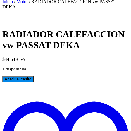
Inicio
/
Motor
/ RADIADOR CALEFACCION vw PASSAT
DEKA
RADIADOR CALEFACCION
vw PASSAT DEKA
$
44.64
+ IVA
1 disponibles
RADIADOR
Añadir al carrito
CALEFACCION
vw
PASSAT
t
DEKA
w
cantidad