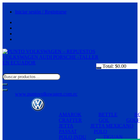
Saltar
al
Iniciar sesión / Registrarse
contenido
Total:
$
0.00
www.puntovolkswagen.com.ec
AMAROK
BETTLE
B
CRAFTER
GOL
GOLF
JETTA
JETTA MEXICANO
PASSAT
POLO
POLO INDU
TIGUAN