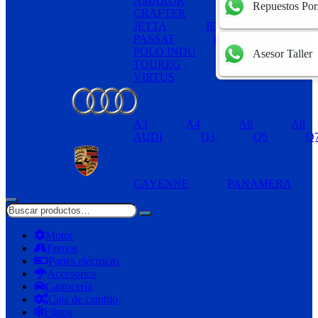
AMAROK
BETTLE
B
Repuestos Por
CRAFTER
GOL
GOLF
JETTA
JETTA MEXICANO
PASSAT
POLO
POLO INDU
TIGUAN
Asesor Taller
TOUREG
TRANSPORTER
VIRTUS
A3
A4
A6
A8
AUDI
Q3
Q5
Q
CAYENNE
PANAMERA
Motor
Frenos
Partes eléctricas
Accesorios
Carrocería
Caja de cambio
Filtros