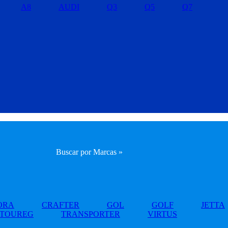
A8
AUDI
Q3
Q5
Q7
Buscar por Marcas »
ORA
CRAFTER
GOL
GOLF
JETTA
TOUREG
TRANSPORTER
VIRTUS