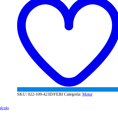
A5
1.6
BSF
cantidad
SKU:
022-109-423D/FEBI
Categoría:
Motor
hículo