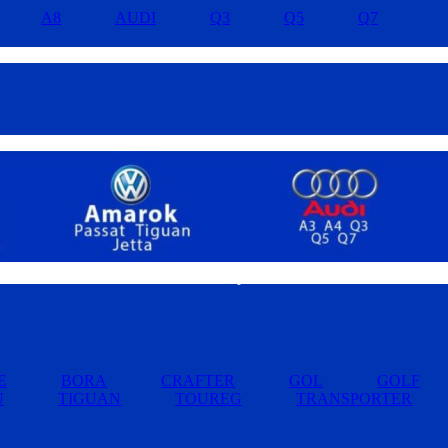
A8
AUDI
Q3
Q5
Q7
Buscar por Marcas »
E
BORA
CRAFTER
GOL
GOLF
U
TIGUAN
TOUREG
TRANSPORTER