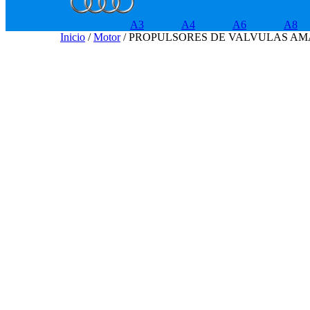
A3
A4
A6
A8
Inicio
/
Motor
/ PROPULSORES DE VALVULAS AMAR