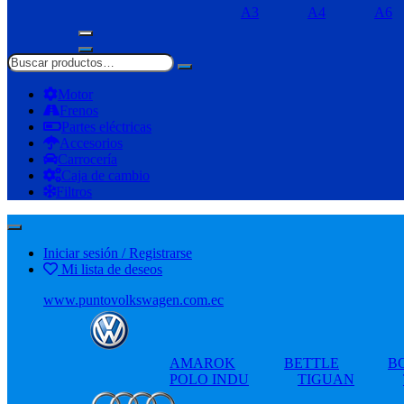
A3
A4
A6
Motor
Frenos
Partes eléctricas
Accesorios
Carrocería
Caja de cambio
Filtros
Iniciar sesión / Registrarse
Mi lista de deseos
www.puntovolkswagen.com.ec
AMAROK
BETTLE
B
POLO INDU
TIGUAN