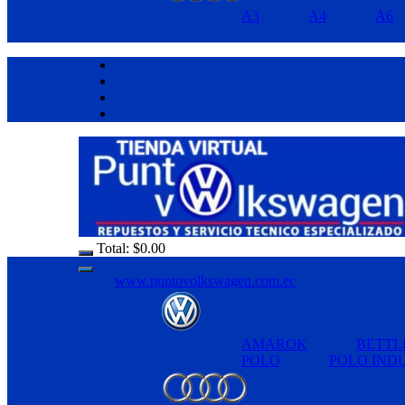
A3
A4
A6
Total:
$
0.00
www.puntovolkswagen.com.ec
AMAROK
BETTL
POLO
POLO IND