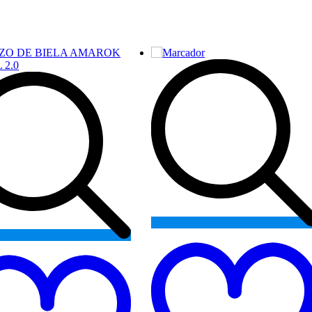
Add
to
wishlist