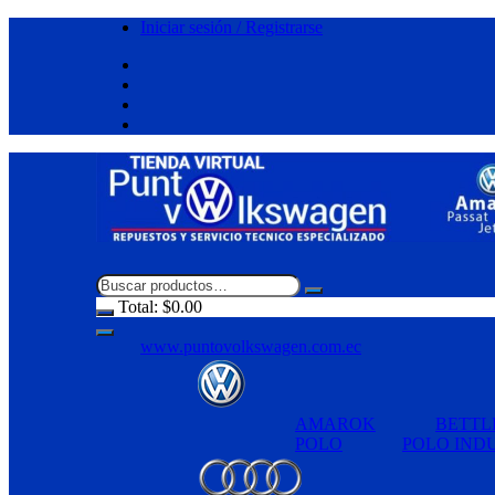
Saltar
Iniciar sesión / Registrarse
al
contenido
Total:
$
0.00
www.puntovolkswagen.com.ec
AMAROK
BETTL
POLO
POLO IND