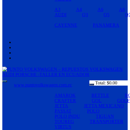
A3
A4
A6
A8
AUDI
Q3
Q5
Q
CAYENNE
PANAMERA
Total:
$
0.00
www.puntovolkswagen.com.ec
AMAROK
BETTLE
B
CRAFTER
GOL
GOLF
JETTA
JETTA MEXICANO
PASSAT
POLO
POLO INDU
TIGUAN
TOUREG
TRANSPORTER
VIRTUS