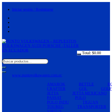
Saltar
al
Iniciar sesión / Registrarse
contenido
Total:
$
0.00
www.puntovolkswagen.com.ec
AMAROK
BETTLE
B
CRAFTER
GOL
GOLF
JETTA
JETTA MEXICANO
PASSAT
POLO
POLO INDU
TIGUAN
TOUREG
TRANSPORTER
VIRTUS