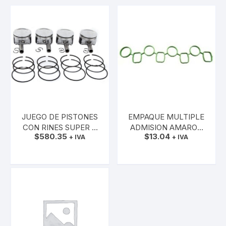
JUEGO DE PISTONES
EMPAQUE MULTIPLE
CON RINES SUPER B
ADMISION AMAROK
$
580.35
$
13.04
1.8 AWT AUDI A4 1.8
+ IVA
GASOLINA CFPA
+ IVA
BFB
YETTI 1.8
AÑADIR AL CARRITO
AÑADIR AL CARRITO