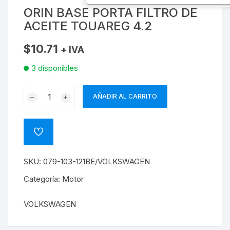
ORIN BASE PORTA FILTRO DE
ACEITE TOUAREG 4.2
$
10.71
+ IVA
3 disponibles
ORIN
AÑADIR AL CARRITO
BASE
PORTA
FILTRO
ADD
DE
TO
WISHLIST
ACEITE
SKU:
079-103-121BE/VOLKSWAGEN
TOUAREG
4.2
Categoría:
Motor
cantidad
VOLKSWAGEN