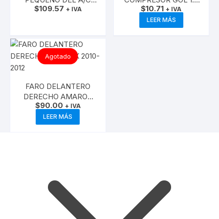
$
109.57
$
10.71
AUDI A4 2.0 ALZ ( SIN
+ IVA
CFZA 3PK 796
+ IVA
SOQUER)
ELASTICA
AÑADIR AL CARRITO
LEER MÁS
Agotado
FARO DELANTERO
DERECHO AMAROK
$
90.00
2010-2012
+ IVA
LEER MÁS