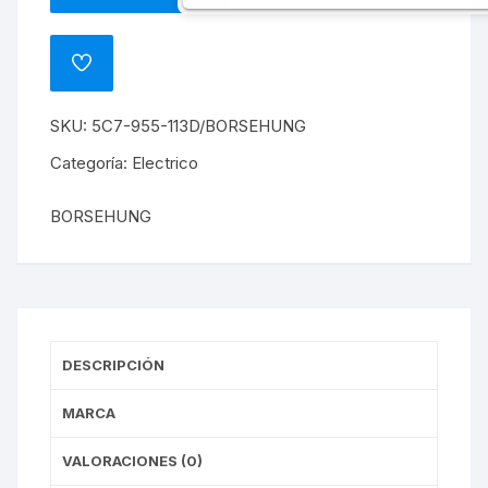
MOTOR
DE
PLUMAS
ADD
DELANTERO
TO
WISHLIST
JETTA
SKU:
5C7-955-113D/BORSEHUNG
2.0/
JETTA
Categoría:
Electrico
2.5
cantidad
BORSEHUNG
DESCRIPCIÓN
MARCA
VALORACIONES (0)