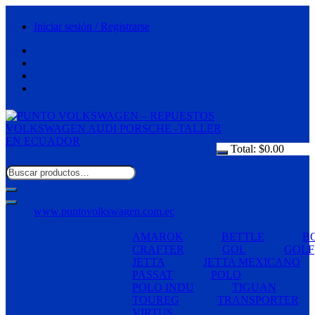
Saltar
al
Iniciar sesión / Registrarse
contenido
Total:
$
0.00
www.puntovolkswagen.com.ec
AMAROK
BETTLE
B
CRAFTER
GOL
GOLF
JETTA
JETTA MEXICANO
PASSAT
POLO
POLO INDU
TIGUAN
TOUREG
TRANSPORTER
VIRTUS