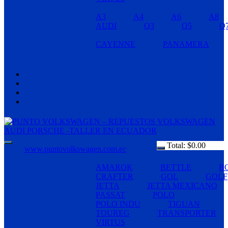
A3
A4
A6
A8
AUDI
Q3
Q5
Q
CAYENNE
PANAMERA
Total:
$
0.00
www.puntovolkswagen.com.ec
AMAROK
BETTLE
B
CRAFTER
GOL
GOLF
JETTA
JETTA MEXICANO
PASSAT
POLO
POLO INDU
TIGUAN
TOUREG
TRANSPORTER
VIRTUS