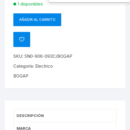
1 disponibles
AÑADIR AL CARRITO
MODULO
CONTROL
BOMBA
ADD
DE
TO
WISHLIST
COMBUSTIBLE
SKU:
5N0-906-093C/BOGAP
AMAROK
2.0
Categoría:
Electrico
CFPA
BOGAP
cantidad
DESCRIPCIÓN
MARCA