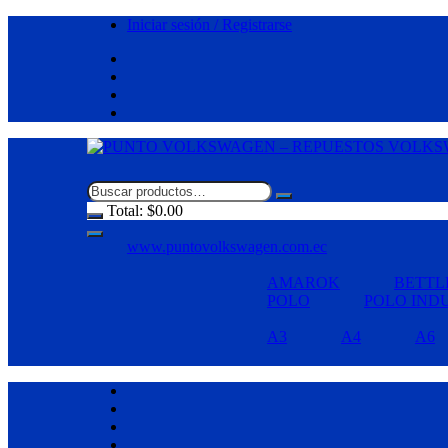
Saltar
Iniciar sesión / Registrarse
al
contenido
Total:
$
0.00
www.puntovolkswagen.com.ec
AMAROK
BETTL
POLO
POLO IND
A3
A4
A6