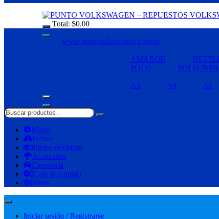
Total:
$
0.00
www.puntovolkswagen.com.ec
AMAROK
BETTL
POLO
POLO IND
A3
A4
A6
Motor
Frenos
Partes eléctricas
Accesorios
Carrocería
Caja de cambio
Filtros
Iniciar sesión / Registrarse