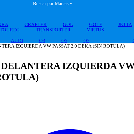
Buscar por Marcas »
ORA
CRAFTER
GOL
GOLF
JETTA
TOUREG
TRANSPORTER
VIRTUS
AUDI
Q3
Q5
Q7
TERA IZQUIERDA VW PASSAT 2,0 DEKA (SIN ROTULA)
 DELANTERA IZQUIERDA V
 ROTULA)