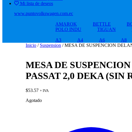
Mi lista de deseos
www.puntovolkswagen.com.ec
AMAROK
BETTLE
B
POLO INDU
TIGUAN
A3
A4
A6
A8
Inicio
/
Suspension
/ MESA DE SUSPENCION DELAN
MESA DE SUSPENCION
PASSAT 2,0 DEKA (SIN
$
53.57
+ IVA
Agotado