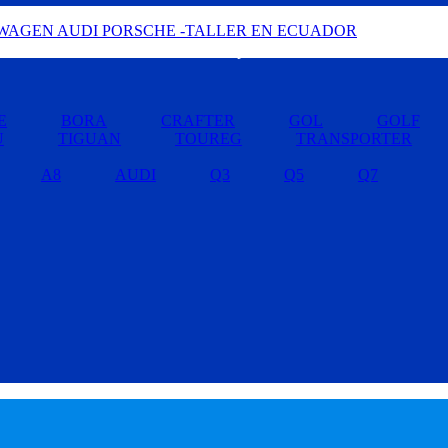
Buscar por Marcas »
E
BORA
CRAFTER
GOL
GOLF
U
TIGUAN
TOUREG
TRANSPORTER
A8
AUDI
Q3
Q5
Q7