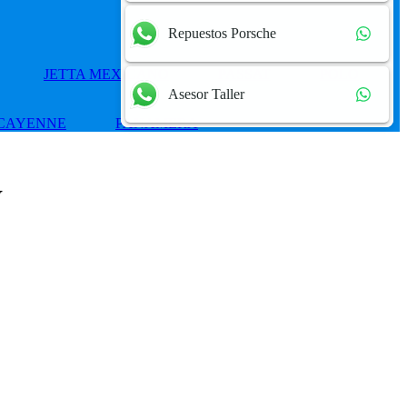
Repuestos Porsche
JETTA MEXICANO
PASSAT
POLO
Asesor Taller
CAYENNE
PANAMERA
W
Add
to
wishlist