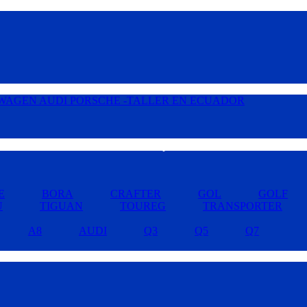
Buscar por Marcas »
E
BORA
CRAFTER
GOL
GOLF
U
TIGUAN
TOUREG
TRANSPORTER
A8
AUDI
Q3
Q5
Q7