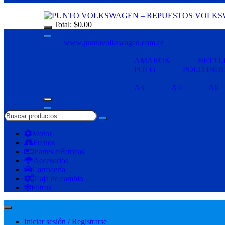
Total:
$
0.00
www.puntovolkswagen.com.ec
AMAROK
BETTL
POLO
POLO IND
A3
A4
A6
Motor
Frenos
Partes eléctricas
Accesorios
Carrocería
Caja de cambio
Filtros
Iniciar sesión / Registrarse