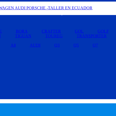
Buscar por Marcas »
E
BORA
CRAFTER
GOL
GOLF
U
TIGUAN
TOUREG
TRANSPORTER
A8
AUDI
Q3
Q5
Q7