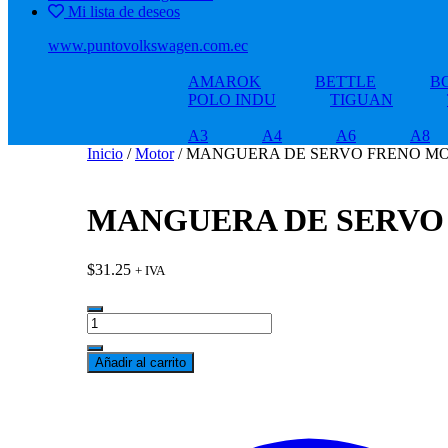
Mi lista de deseos
www.puntovolkswagen.com.ec
AMAROK
BETTLE
B
POLO INDU
TIGUAN
A3
A4
A6
A8
Inicio
/
Motor
/ MANGUERA DE SERVO FRENO MOT
MANGUERA DE SERVO 
$
31.25
+ IVA
MANGUERA
DE
SERVO
Añadir al carrito
FRENO
MOTOR
AUDI
A4
2004