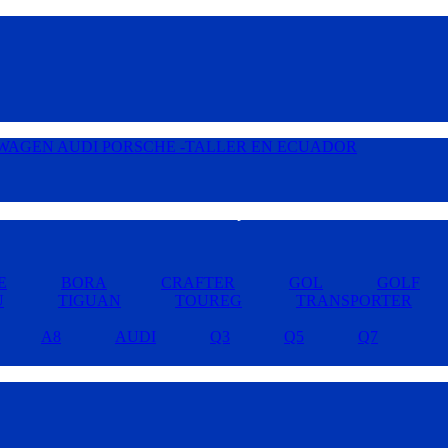
Buscar por Marcas »
E
BORA
CRAFTER
GOL
GOLF
U
TIGUAN
TOUREG
TRANSPORTER
A8
AUDI
Q3
Q5
Q7