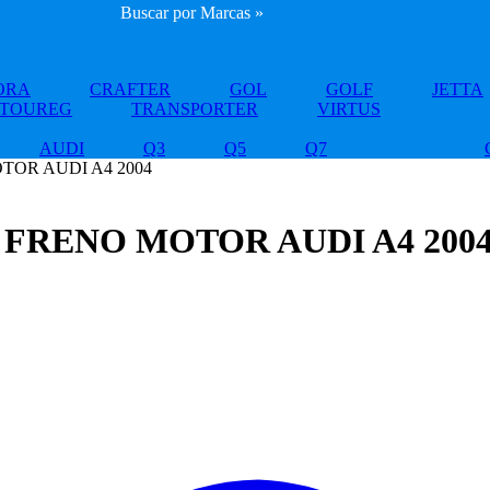
Buscar por Marcas »
ORA
CRAFTER
GOL
GOLF
JETTA
TOUREG
TRANSPORTER
VIRTUS
AUDI
Q3
Q5
Q7
OR AUDI A4 2004
FRENO MOTOR AUDI A4 200