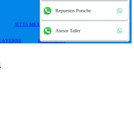
Repuestos Porsche
JETTA MEXICANO
PASSAT
POLO
Asesor Taller
CAYENNE
PANAMERA
4
Add
to
wishlist