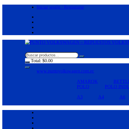
Saltar
Iniciar sesión / Registrarse
al
contenido
Total:
$
0.00
www.puntovolkswagen.com.ec
AMAROK
BETTL
POLO
POLO IND
A3
A4
A6