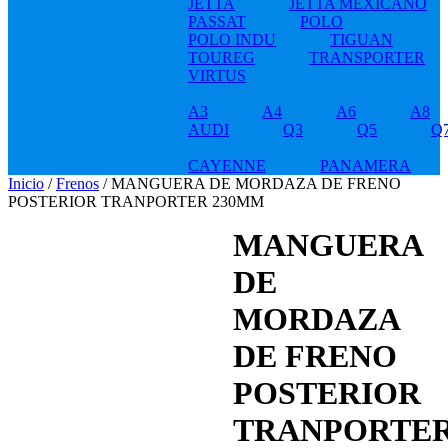
JETTA
JETTA MEXICANO
PASSAT
POLO
POLO INDU
TIGUAN
TOUREG
TRANSPORTER
VIRTUS
A3
A4
A6
A8
AUDI
Q3
Q5
Q
CAYENNE
PANAMERA
Inicio
/
Frenos
/ MANGUERA DE MORDAZA DE FRENO
POSTERIOR TRANPORTER 230MM
MANGUERA
DE
MORDAZA
DE FRENO
POSTERIOR
TRANPORTE