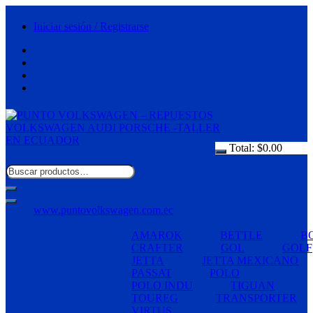
Saltar
al
Iniciar sesión / Registrarse
contenido
Total:
$
0.00
www.puntovolkswagen.com.ec
AMAROK
BETTLE
B
CRAFTER
GOL
GOLF
JETTA
JETTA MEXICANO
PASSAT
POLO
POLO INDU
TIGUAN
TOUREG
TRANSPORTER
VIRTUS