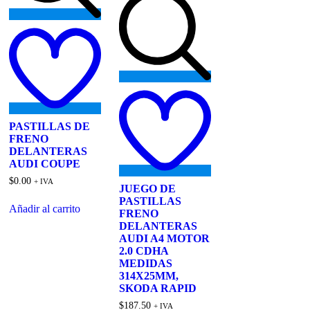
Add
to
wishlist
Add
to
wishlist
PASTILLAS DE
FRENO
DELANTERAS
AUDI COUPE
$
0.00
+ IVA
JUEGO DE
PASTILLAS
Añadir al carrito
FRENO
DELANTERAS
AUDI A4 MOTOR
2.0 CDHA
MEDIDAS
314X25MM,
SKODA RAPID
$
187.50
+ IVA