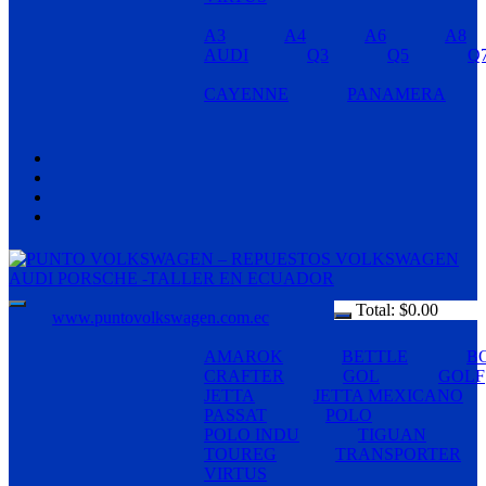
A3
A4
A6
A8
AUDI
Q3
Q5
Q
CAYENNE
PANAMERA
Total:
$
0.00
www.puntovolkswagen.com.ec
AMAROK
BETTLE
B
CRAFTER
GOL
GOLF
JETTA
JETTA MEXICANO
PASSAT
POLO
POLO INDU
TIGUAN
TOUREG
TRANSPORTER
VIRTUS