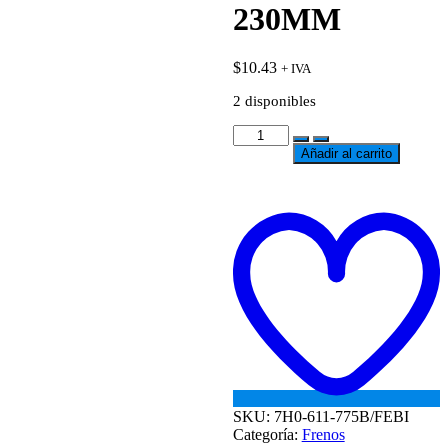
230MM
$
10.43
+ IVA
2 disponibles
MANGUERA
DE
Añadir al carrito
MORDAZA
DE
FRENO
t
POSTERIOR
w
TRANPORTER
230MM
cantidad
SKU:
7H0-611-775B/FEBI
Categoría:
Frenos