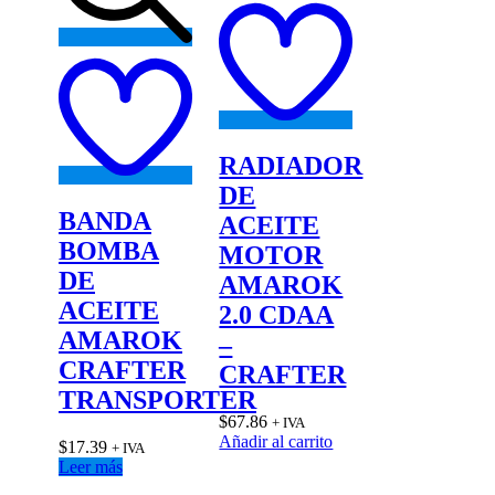
Add
to
wishlist
Add
to
wishlist
RADIADOR
DE
BANDA
ACEITE
BOMBA
MOTOR
DE
AMAROK
ACEITE
2.0 CDAA
AMAROK
–
CRAFTER
CRAFTER
TRANSPORTER
$
67.86
+ IVA
Añadir al carrito
$
17.39
+ IVA
Leer más