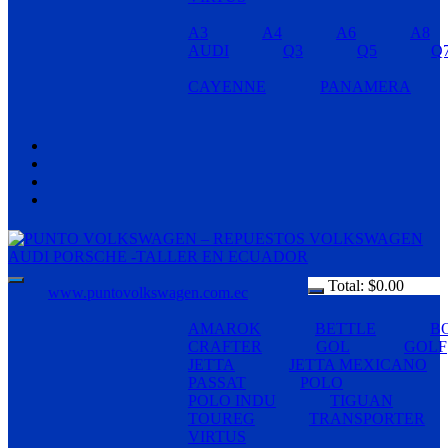
A3
A4
A6
A8
AUDI
Q3
Q5
Q
CAYENNE
PANAMERA
Total:
$
0.00
www.puntovolkswagen.com.ec
AMAROK
BETTLE
B
CRAFTER
GOL
GOLF
JETTA
JETTA MEXICANO
PASSAT
POLO
POLO INDU
TIGUAN
TOUREG
TRANSPORTER
VIRTUS