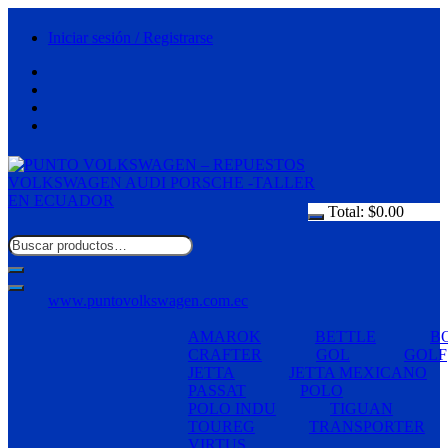
Saltar
al
Iniciar sesión / Registrarse
contenido
Total:
$
0.00
www.puntovolkswagen.com.ec
AMAROK
BETTLE
B
CRAFTER
GOL
GOLF
JETTA
JETTA MEXICANO
PASSAT
POLO
POLO INDU
TIGUAN
TOUREG
TRANSPORTER
VIRTUS