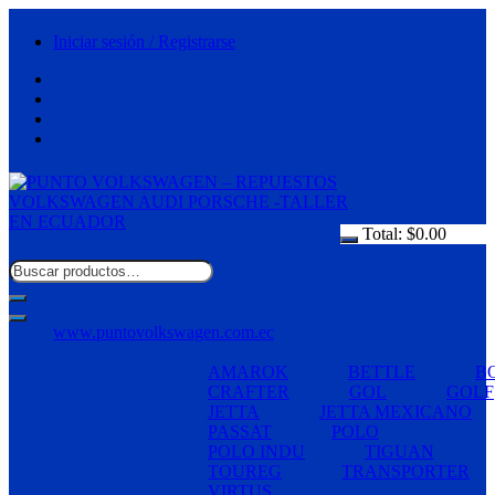
Saltar
al
Iniciar sesión / Registrarse
contenido
Total:
$
0.00
www.puntovolkswagen.com.ec
AMAROK
BETTLE
B
CRAFTER
GOL
GOLF
JETTA
JETTA MEXICANO
PASSAT
POLO
POLO INDU
TIGUAN
TOUREG
TRANSPORTER
VIRTUS