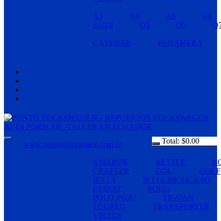
A3
A4
A6
A8
AUDI
Q3
Q5
Q
CAYENNE
PANAMERA
Total:
$
0.00
www.puntovolkswagen.com.ec
AMAROK
BETTLE
B
CRAFTER
GOL
GOLF
JETTA
JETTA MEXICANO
PASSAT
POLO
POLO INDU
TIGUAN
TOUREG
TRANSPORTER
VIRTUS