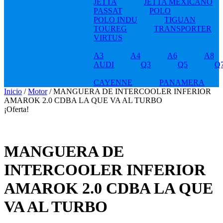
JETTA
JETTA MEXICANO
PASSAT
POLO
POLO INDU
TIGUAN
TOUREG
TRANSPORTER
VIRTUS
A3
A4
A6
A8
AUDI
Q3
Q5
Q
CAYENNE
PANAMERA
Inicio
/
Motor
/ MANGUERA DE INTERCOOLER INFERIOR
AMAROK 2.0 CDBA LA QUE VA AL TURBO
¡Oferta!
MANGUERA DE
INTERCOOLER INFERIOR
AMAROK 2.0 CDBA LA QUE
VA AL TURBO