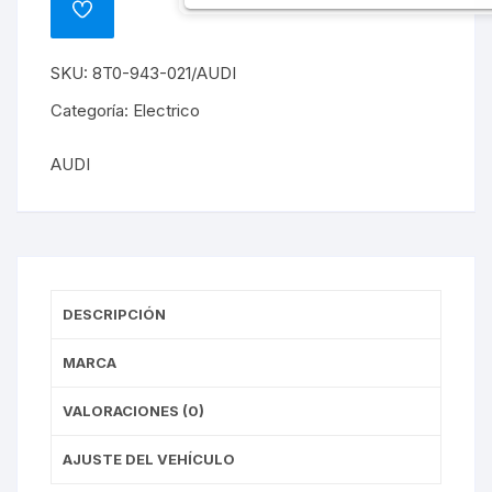
ADD
Q5
TO
WISHLIST
2009-
SKU:
8T0-943-021/AUDI
2012
cantidad
Categoría:
Electrico
AUDI
DESCRIPCIÓN
MARCA
VALORACIONES (0)
AJUSTE DEL VEHÍCULO