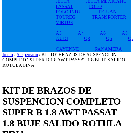
JETTA
JETTA MEXICANO
PASSAT
POLO
POLO INDU
TIGUAN
TOUREG
TRANSPORTER
VIRTUS
A3
A4
A6
A8
AUDI
Q3
Q5
Q
CAYENNE
PANAMERA
Inicio
/
Suspension
/ KIT DE BRAZOS DE SUSPENCION
COMPLETO SUPER B 1.8 AWT PASSAT 1.8 BUJE SALIDO
ROTULA FINA
KIT DE BRAZOS DE
SUSPENCION COMPLETO
SUPER B 1.8 AWT PASSAT
1.8 BUJE SALIDO ROTULA