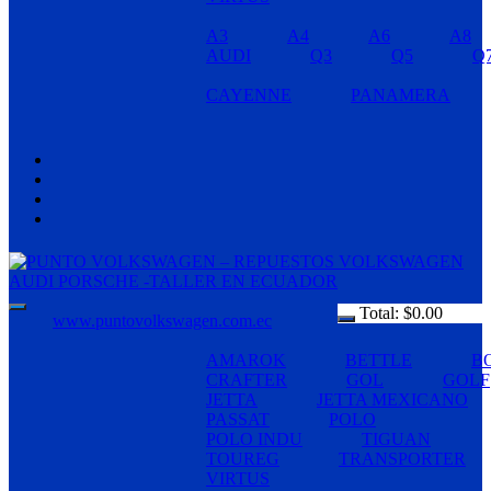
A3
A4
A6
A8
AUDI
Q3
Q5
Q
CAYENNE
PANAMERA
Total:
$
0.00
www.puntovolkswagen.com.ec
AMAROK
BETTLE
B
CRAFTER
GOL
GOLF
JETTA
JETTA MEXICANO
PASSAT
POLO
POLO INDU
TIGUAN
TOUREG
TRANSPORTER
VIRTUS