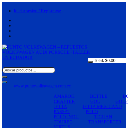
Saltar
al
Iniciar sesión / Registrarse
contenido
Total:
$
0.00
www.puntovolkswagen.com.ec
AMAROK
BETTLE
B
CRAFTER
GOL
GOLF
JETTA
JETTA MEXICANO
PASSAT
POLO
POLO INDU
TIGUAN
TOUREG
TRANSPORTER
VIRTUS