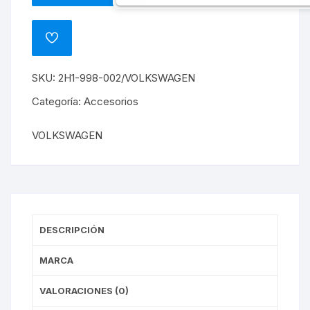
DE
PLUMAS
ADD
DELANTERAS
TO
WISHLIST
AMAROK
SKU:
2H1-998-002/VOLKSWAGEN
2013-
2018
Categoría:
Accesorios
cantidad
VOLKSWAGEN
DESCRIPCIÓN
MARCA
VALORACIONES (0)