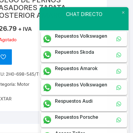
ASADORES ZAPATA
OSTERIOR AMAROK TODAS
CHAT DIRECTO
26.79
+ IVA
Repuestos Volkswagen
Agotado
Repuestos Skoda
ADD
TO
WISHLIST
Repuestos Amarok
KU:
2H0-698-545/TEXTAR
tegoría:
Motor
Repuestos Volkswagen
EXTAR
Respuestos Audi
Repuestos Porsche