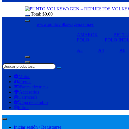
Total:
$
0.00
www.puntovolkswagen.com.ec
AMAROK
BETTL
POLO
POLO IND
A3
A4
A6
Motor
Frenos
Partes eléctricas
Accesorios
Carrocería
Caja de cambio
Filtros
Iniciar sesión / Registrarse