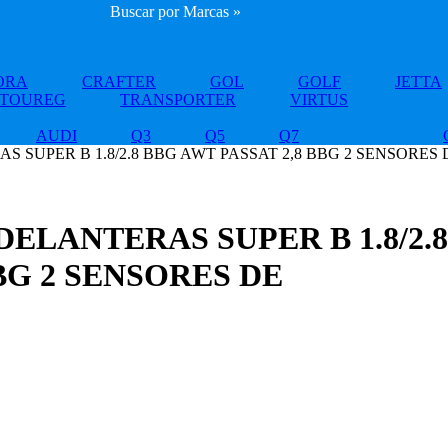
Buscar por Marcas »
ORA
CRAFTER
GOL
GOLF
JETTA
TOUREG
TRANSPORTER
VIRTUS
AUDI
Q3
Q5
Q7
S SUPER B 1.8/2.8 BBG AWT PASSAT 2,8 BBG 2 SENSORES
ELANTERAS SUPER B 1.8/2.8
BG 2 SENSORES DE