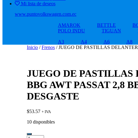
Mi lista de deseos
www.puntovolkswagen.com.ec
AMAROK
BETTLE
B
POLO INDU
TIGUAN
A3
A4
A6
A8
Inicio
/
Frenos
/ JUEGO DE PASTILLAS DELANTERA
JUEGO DE PASTILLAS D
BBG AWT PASSAT 2,8 B
DESGASTE
$
53.57
+ IVA
10 disponibles
JUEGO