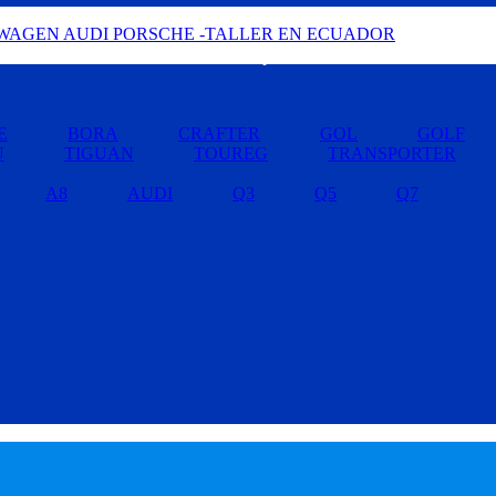
Buscar por Marcas »
E
BORA
CRAFTER
GOL
GOLF
U
TIGUAN
TOUREG
TRANSPORTER
A8
AUDI
Q3
Q5
Q7