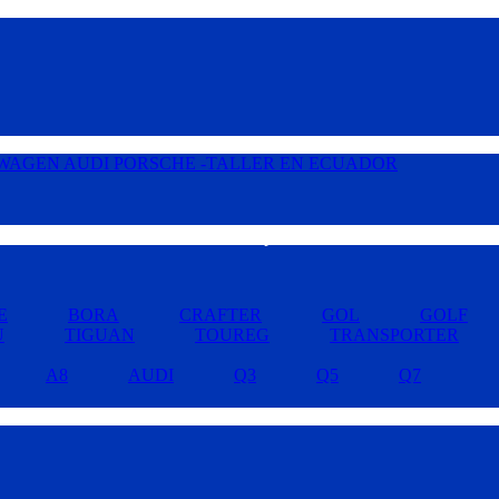
Buscar por Marcas »
E
BORA
CRAFTER
GOL
GOLF
U
TIGUAN
TOUREG
TRANSPORTER
A8
AUDI
Q3
Q5
Q7