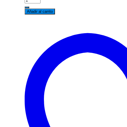
DE
PASTILLAS
Añadir al carrito
DELANTERAS
SUPER
B
1.8/2.8
BBG
AWT
PASSAT
2,8
BBG
2
SENSORES
DE
DESGASTE
cantidad