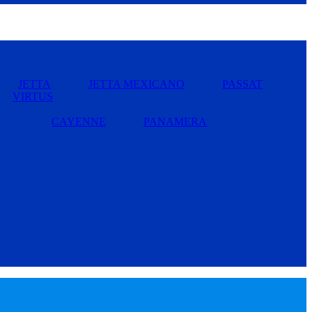
JETTA
JETTA MEXICANO
PASSAT
VIRTUS
CAYENNE
PANAMERA