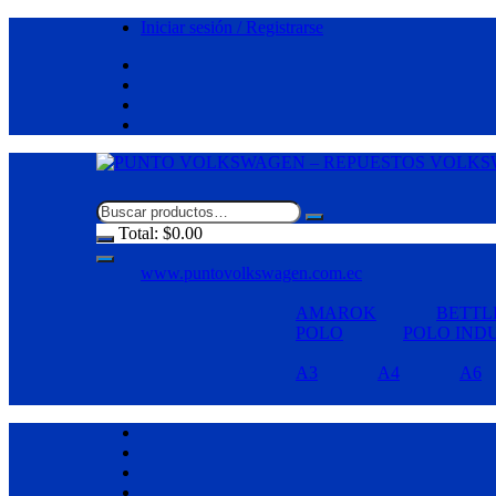
Saltar
Iniciar sesión / Registrarse
al
contenido
Total:
$
0.00
www.puntovolkswagen.com.ec
AMAROK
BETTL
POLO
POLO IND
A3
A4
A6