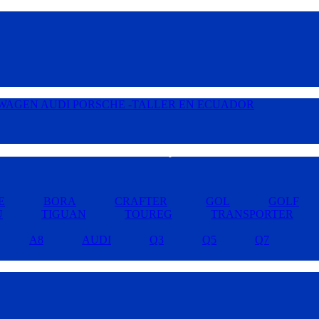
Buscar por Marcas »
E
BORA
CRAFTER
GOL
GOLF
U
TIGUAN
TOUREG
TRANSPORTER
A8
AUDI
Q3
Q5
Q7