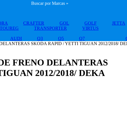
Buscar por Marcas »
ORA
CRAFTER
GOL
GOLF
JETTA
TOUREG
TRANSPORTER
VIRTUS
AUDI
Q3
Q5
Q7
DELANTERAS SKODA RAPID / YETTI TIGUAN 2012/2018/ D
 DE FRENO DELANTERAS
TIGUAN 2012/2018/ DEKA