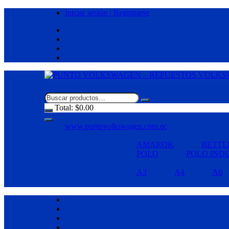
Saltar
Iniciar sesión / Registrarse
al
contenido
Total:
$
0.00
www.puntovolkswagen.com.ec
AMAROK
BETTL
POLO
POLO IND
A3
A4
A6