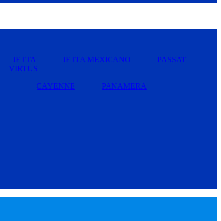
JETTA
JETTA MEXICANO
PASSAT
VIRTUS
CAYENNE
PANAMERA