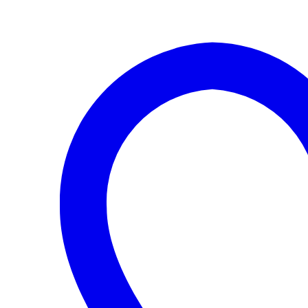
FRENO
DELANTERAS
SKODA
RAPID
/
YETTI
TIGUAN
2012/2018/
DEKA
cantidad