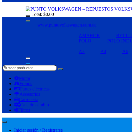
Total:
$
0.00
www.puntovolkswagen.com.ec
AMAROK
BETTL
POLO
POLO IND
A3
A4
A6
Motor
Frenos
Partes eléctricas
Accesorios
Carrocería
Caja de cambio
Filtros
Iniciar sesión / Registrarse