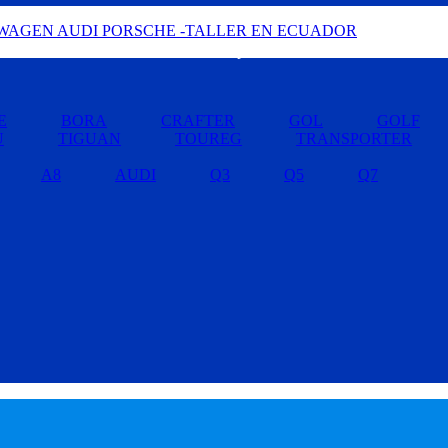
Buscar por Marcas »
E
BORA
CRAFTER
GOL
GOLF
U
TIGUAN
TOUREG
TRANSPORTER
A8
AUDI
Q3
Q5
Q7