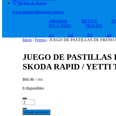
Mi lista de deseos
www.puntovolkswagen.com.ec
AMAROK
BETTLE
B
POLO INDU
TIGUAN
A3
A4
A6
A8
Inicio
/
Frenos
/ JUEGO DE PASTILLAS DE FRENO 
JUEGO DE PASTILLAS
SKODA RAPID / YETTI 
$
66.96
+ IVA
8 disponibles
JUEGO
DE
PASTILLAS
Añadir al carrito
DE