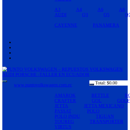
A3
A4
A6
A8
AUDI
Q3
Q5
Q
CAYENNE
PANAMERA
Total:
$
0.00
www.puntovolkswagen.com.ec
AMAROK
BETTLE
B
CRAFTER
GOL
GOLF
JETTA
JETTA MEXICANO
PASSAT
POLO
POLO INDU
TIGUAN
TOUREG
TRANSPORTER
VIRTUS