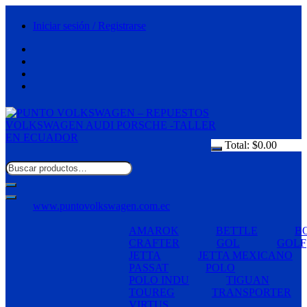
Saltar
al
Iniciar sesión / Registrarse
contenido
Total:
$
0.00
www.puntovolkswagen.com.ec
AMAROK
BETTLE
B
CRAFTER
GOL
GOLF
JETTA
JETTA MEXICANO
PASSAT
POLO
POLO INDU
TIGUAN
TOUREG
TRANSPORTER
VIRTUS