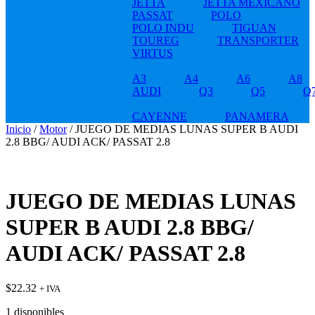
JETTA
JETTA MEXICANO
PASSAT
POLO
POLO INDU
TIGUAN
TOUREG
TRANSPORTER
VIRTUS
A3
A4
A6
A8
AUDI
Q3
Q5
Q
CAYENNE
PANAMERA
Inicio
/
Motor
/ JUEGO DE MEDIAS LUNAS SUPER B AUDI
2.8 BBG/ AUDI ACK/ PASSAT 2.8
JUEGO DE MEDIAS LUNAS
SUPER B AUDI 2.8 BBG/
AUDI ACK/ PASSAT 2.8
$
22.32
+ IVA
1 disponibles