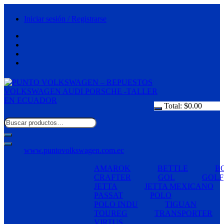
Saltar
al
Iniciar sesión / Registrarse
contenido
Total:
$
0.00
www.puntovolkswagen.com.ec
AMAROK
BETTLE
B
CRAFTER
GOL
GOLF
JETTA
JETTA MEXICANO
PASSAT
POLO
POLO INDU
TIGUAN
TOUREG
TRANSPORTER
VIRTUS