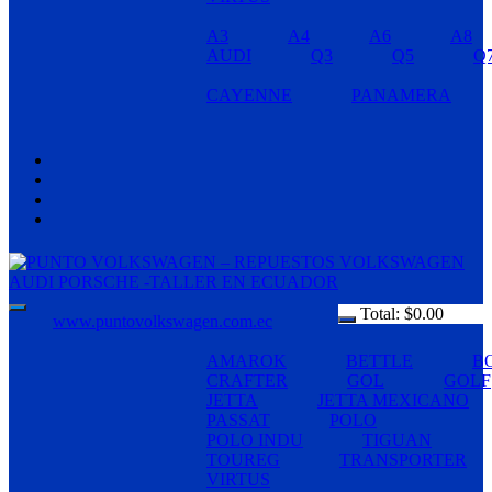
A3
A4
A6
A8
AUDI
Q3
Q5
Q
CAYENNE
PANAMERA
Total:
$
0.00
www.puntovolkswagen.com.ec
AMAROK
BETTLE
B
CRAFTER
GOL
GOLF
JETTA
JETTA MEXICANO
PASSAT
POLO
POLO INDU
TIGUAN
TOUREG
TRANSPORTER
VIRTUS