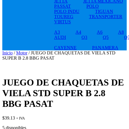
JETTA
JETTA MEXICANO
PASSAT
POLO
POLO INDU
TIGUAN
TOUREG
TRANSPORTER
VIRTUS
A3
A4
A6
A8
AUDI
Q3
Q5
Q
CAYENNE
PANAMERA
Inicio
/
Motor
/ JUEGO DE CHAQUETAS DE VIELA STD
SUPER B 2.8 BBG PASAT
JUEGO DE CHAQUETAS DE
VIELA STD SUPER B 2.8
BBG PASAT
$
39.13
+ IVA
5 disponibles