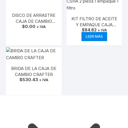
DISCO DE ARRASTRE
KIT FILTRO DE ACEITE
CAJA DE CAMBIO
Y EMPAQUE CAJA
$
0.00
CAJA AUTOMATICA
+ IVA
$
84.82
AUTOMATICA
+ IVA
VW TIGUAN
AÑADIR AL CARRITO
AMAROK 2,0 CSHA 2
LEER MÁS
pieza 1 empaque 1 filtro
BRIDA DE LA CAJA DE
CAMBIO CRAFTER
$
530.43
+ IVA
AÑADIR AL CARRITO