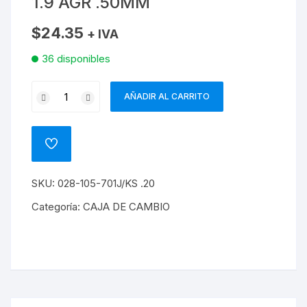
1.9 AGR .50MM
$
24.35
+ IVA
36 disponibles
JUEGO
AÑADIR AL CARRITO
DE
CHAQUETAS
DE
ADD
VIELA
TO
WISHLIST
OCTAVIA
SKU:
028-105-701J/KS .20
TUOR
DIESEL
Categoría:
CAJA DE CAMBIO
1.9
AGR
.50MM
cantidad