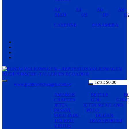
A3
A4
A6
A8
AUDI
Q3
Q5
Q
CAYENNE
PANAMERA
Total:
$
0.00
www.puntovolkswagen.com.ec
AMAROK
BETTLE
B
CRAFTER
GOL
GOLF
JETTA
JETTA MEXICANO
PASSAT
POLO
POLO INDU
TIGUAN
TOUREG
TRANSPORTER
VIRTUS