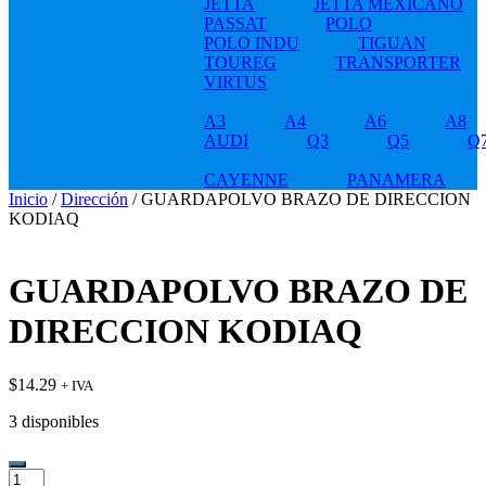
JETTA
JETTA MEXICANO
PASSAT
POLO
POLO INDU
TIGUAN
TOUREG
TRANSPORTER
VIRTUS
A3
A4
A6
A8
AUDI
Q3
Q5
Q
CAYENNE
PANAMERA
Inicio
/
Dirección
/ GUARDAPOLVO BRAZO DE DIRECCION
KODIAQ
GUARDAPOLVO BRAZO DE
DIRECCION KODIAQ
$
14.29
+ IVA
3 disponibles
GUARDAPOLVO