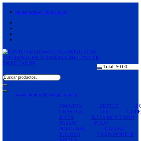
Saltar
al
Iniciar sesión / Registrarse
contenido
Total:
$
0.00
www.puntovolkswagen.com.ec
AMAROK
BETTLE
B
CRAFTER
GOL
GOLF
JETTA
JETTA MEXICANO
PASSAT
POLO
POLO INDU
TIGUAN
TOUREG
TRANSPORTER
VIRTUS