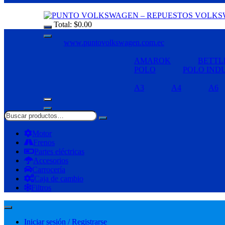
Total:
$
0.00
www.puntovolkswagen.com.ec
AMAROK
BETTL
POLO
POLO IND
A3
A4
A6
Motor
Frenos
Partes eléctricas
Accesorios
Carrocería
Caja de cambio
Filtros
Iniciar sesión / Registrarse