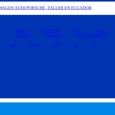
Buscar por Marcas »
E
BORA
CRAFTER
GOL
GOLF
U
TIGUAN
TOUREG
TRANSPORTER
A8
AUDI
Q3
Q5
Q7