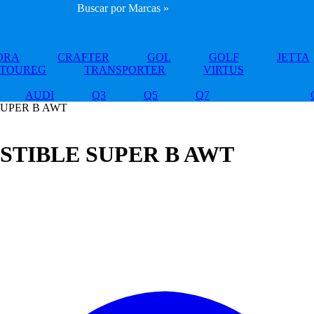
Buscar por Marcas »
ORA
CRAFTER
GOL
GOLF
JETTA
TOUREG
TRANSPORTER
VIRTUS
AUDI
Q3
Q5
Q7
SUPER B AWT
TIBLE SUPER B AWT