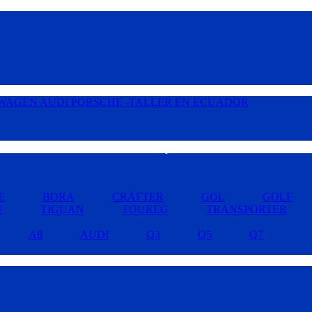
Buscar por Marcas »
E
BORA
CRAFTER
GOL
GOLF
U
TIGUAN
TOUREG
TRANSPORTER
A8
AUDI
Q3
Q5
Q7