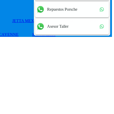
Repuestos Porsche
JETTA MEXICANO
PASSAT
POLO
Asesor Taller
CAYENNE
PANAMERA
Add
to
wishlist