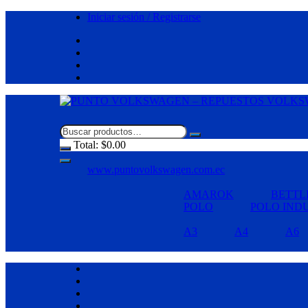
Saltar
Iniciar sesión / Registrarse
al
contenido
Total:
$
0.00
www.puntovolkswagen.com.ec
AMAROK
BETTL
POLO
POLO IND
A3
A4
A6