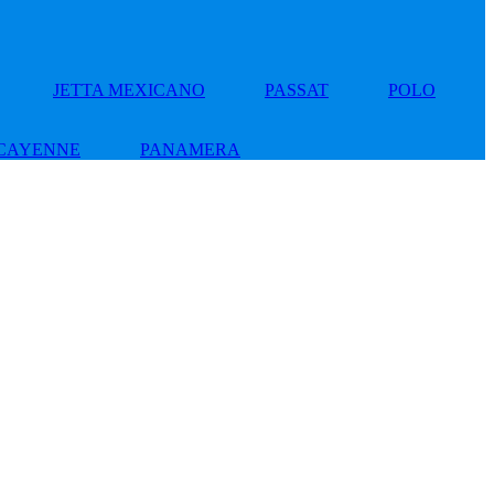
JETTA MEXICANO
PASSAT
POLO
CAYENNE
PANAMERA
Add
to