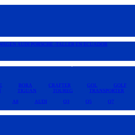
Buscar por Marcas »
E
BORA
CRAFTER
GOL
GOLF
U
TIGUAN
TOUREG
TRANSPORTER
A8
AUDI
Q3
Q5
Q7