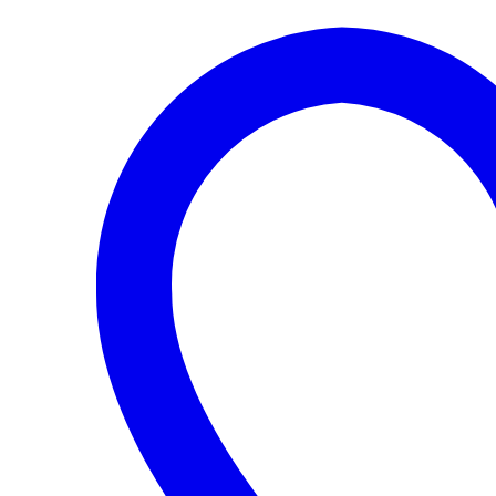
T
cantidad