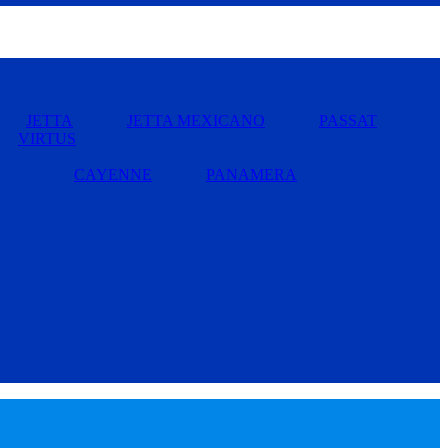
JETTA
JETTA MEXICANO
PASSAT
VIRTUS
CAYENNE
PANAMERA