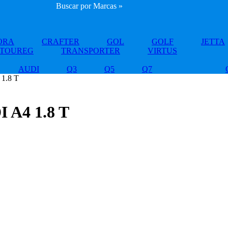
Buscar por Marcas »
ORA
CRAFTER
GOL
GOLF
JETTA
TOUREG
TRANSPORTER
VIRTUS
AUDI
Q3
Q5
Q7
1.8 T
A4 1.8 T