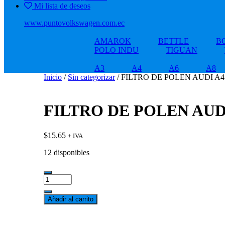
Mi lista de deseos
www.puntovolkswagen.com.ec
AMAROK
BETTLE
B
POLO INDU
TIGUAN
A3
A4
A6
A8
Inicio
/
Sin categorizar
/ FILTRO DE POLEN AUDI A4 
FILTRO DE POLEN AUDI 
$
15.65
+ IVA
12 disponibles
FILTRO
DE
POLEN
Añadir al carrito
AUDI
A4
1.8