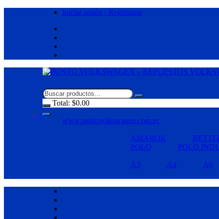
Saltar
Iniciar sesión / Registrarse
al
contenido
Total:
$
0.00
www.puntovolkswagen.com.ec
AMAROK
BETTL
POLO
POLO IND
A3
A4
A6