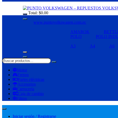
Total:
$
0.00
www.puntovolkswagen.com.ec
AMAROK
BETTL
POLO
POLO IND
A3
A4
A6
Motor
Frenos
Partes eléctricas
Accesorios
Carrocería
Caja de cambio
Filtros
Iniciar sesión / Registrarse