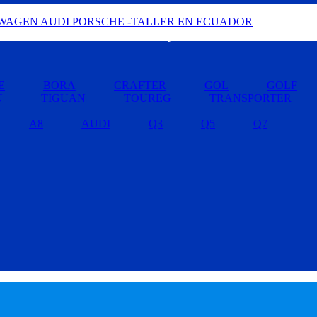
Buscar por Marcas »
E
BORA
CRAFTER
GOL
GOLF
U
TIGUAN
TOUREG
TRANSPORTER
A8
AUDI
Q3
Q5
Q7