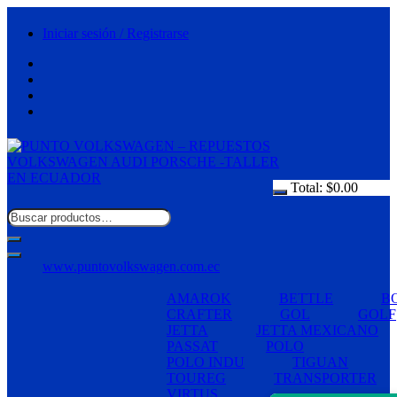
Saltar
al
Iniciar sesión / Registrarse
contenido
Total:
$
0.00
www.puntovolkswagen.com.ec
AMAROK
BETTLE
B
CRAFTER
GOL
GOLF
JETTA
JETTA MEXICANO
PASSAT
POLO
POLO INDU
TIGUAN
TOUREG
TRANSPORTER
VIRTUS