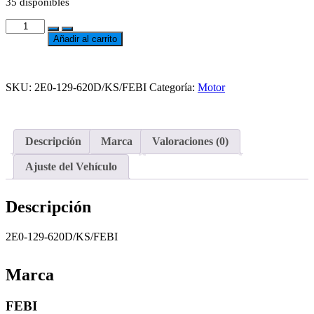
35 disponibles
FILTRO
DE
Añadir al carrito
AIRE
DE
Add
MOTOR
to
CRAFTTER
SKU:
2E0-129-620D/KS/FEBI
Categoría:
Motor
wishlist
2.0
CKTB
cantidad
Descripción
Marca
Valoraciones (0)
Ajuste del Vehículo
Descripción
2E0-129-620D/KS/FEBI
Marca
FEBI