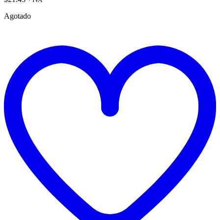
Agotado
t
w