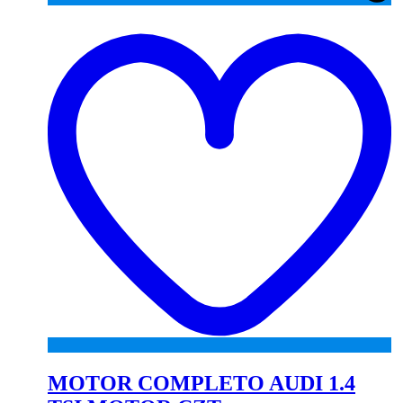
A
to
wi
MOTOR COMPLETO AUDI 1.4