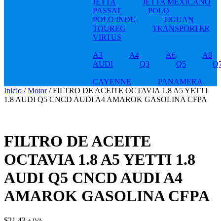
JETTA
JETTA MEXICANO
PASSAT
POLO
POLO INDU
TIGUAN
TOUREG
TRANSPORTER
VIRTUS
A3
A4
A6
A8
AUDI
Q3
Q5
Q
CAYENNE
PANAMERA
Inicio
/
Motor
/ FILTRO DE ACEITE OCTAVIA 1.8 A5 YETTI
1.8 AUDI Q5 CNCD AUDI A4 AMAROK GASOLINA CFPA
FILTRO DE ACEITE
OCTAVIA 1.8 A5 YETTI 1.8
AUDI Q5 CNCD AUDI A4
AMAROK GASOLINA CFPA
$
21.43
+ IVA