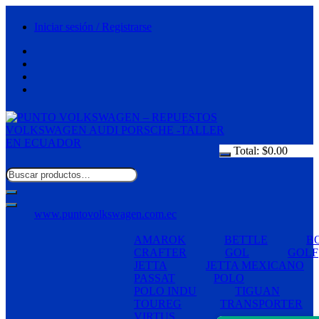
Saltar
al
Iniciar sesión / Registrarse
contenido
Total:
$
0.00
www.puntovolkswagen.com.ec
AMAROK
BETTLE
B
CRAFTER
GOL
GOLF
JETTA
JETTA MEXICANO
PASSAT
POLO
POLO INDU
TIGUAN
TOUREG
TRANSPORTER
VIRTUS