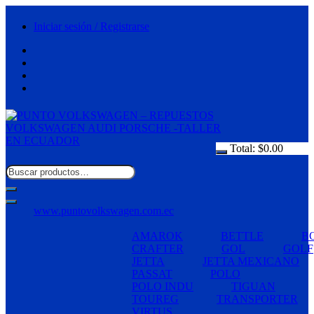
Saltar
al
Iniciar sesión / Registrarse
contenido
Total:
$
0.00
www.puntovolkswagen.com.ec
AMAROK
BETTLE
B
CRAFTER
GOL
GOLF
JETTA
JETTA MEXICANO
PASSAT
POLO
POLO INDU
TIGUAN
TOUREG
TRANSPORTER
VIRTUS