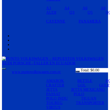
A3
A4
A6
A8
AUDI
Q3
Q5
Q
CAYENNE
PANAMERA
Total:
$
0.00
www.puntovolkswagen.com.ec
AMAROK
BETTLE
B
CRAFTER
GOL
GOLF
JETTA
JETTA MEXICANO
PASSAT
POLO
POLO INDU
TIGUAN
TOUREG
TRANSPORTER
VIRTUS