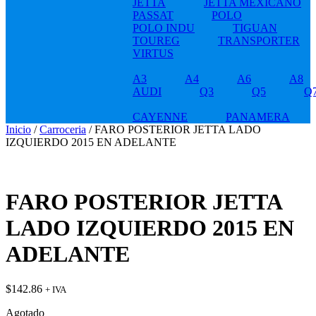
JETTA
JETTA MEXICANO
PASSAT
POLO
POLO INDU
TIGUAN
TOUREG
TRANSPORTER
VIRTUS
A3
A4
A6
A8
AUDI
Q3
Q5
Q
CAYENNE
PANAMERA
Inicio
/
Carroceria
/ FARO POSTERIOR JETTA LADO
IZQUIERDO 2015 EN ADELANTE
FARO POSTERIOR JETTA
LADO IZQUIERDO 2015 EN
ADELANTE
$
142.86
+ IVA
Agotado