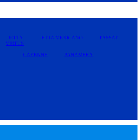
JETTA
JETTA MEXICANO
PASSAT
VIRTUS
CAYENNE
PANAMERA