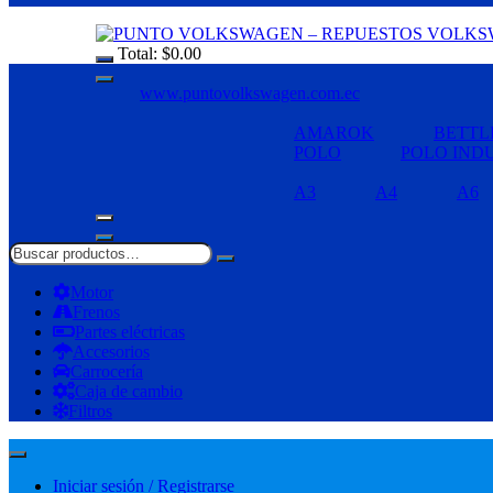
Total:
$
0.00
www.puntovolkswagen.com.ec
AMAROK
BETTL
POLO
POLO IND
A3
A4
A6
Motor
Frenos
Partes eléctricas
Accesorios
Carrocería
Caja de cambio
Filtros
Iniciar sesión / Registrarse