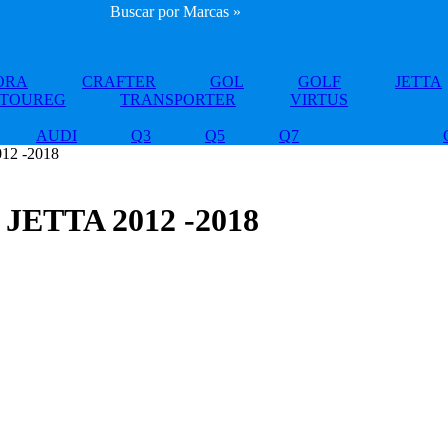
Buscar por Marcas »
ORA
CRAFTER
GOL
GOLF
JETTA
TOUREG
TRANSPORTER
VIRTUS
AUDI
Q3
Q5
Q7
2 -2018
ETTA 2012 -2018