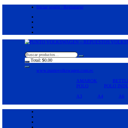
Saltar
Iniciar sesión / Registrarse
al
contenido
Total:
$
0.00
www.puntovolkswagen.com.ec
AMAROK
BETTL
POLO
POLO IND
A3
A4
A6