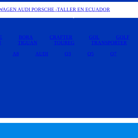
Buscar por Marcas »
E
BORA
CRAFTER
GOL
GOLF
U
TIGUAN
TOUREG
TRANSPORTER
A8
AUDI
Q3
Q5
Q7