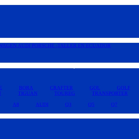
Buscar por Marcas »
E
BORA
CRAFTER
GOL
GOLF
U
TIGUAN
TOUREG
TRANSPORTER
A8
AUDI
Q3
Q5
Q7