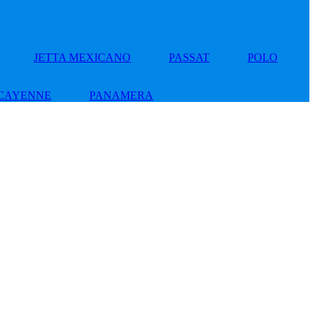
JETTA MEXICANO
PASSAT
POLO
CAYENNE
PANAMERA
Add
to