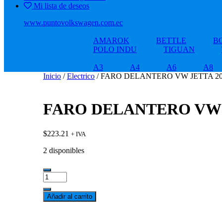
Mi lista de deseos
www.puntovolkswagen.com.ec
AMAROK
BETTLE
B
POLO INDU
TIGUAN
A3
A4
A6
A8
Inicio
/
Electrico
/ FARO DELANTERO VW JETTA 201
FARO DELANTERO VW J
$
223.21
+ IVA
2 disponibles
FARO
DELANTERO
VW
Añadir al carrito
JETTA
2012
-2018