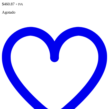
$
460.87
+ IVA
Agotado
t
w