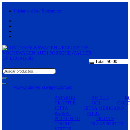
Saltar
al
Iniciar sesión / Registrarse
contenido
Total:
$
0.00
www.puntovolkswagen.com.ec
AMAROK
BETTLE
B
CRAFTER
GOL
GOLF
JETTA
JETTA MEXICANO
PASSAT
POLO
POLO INDU
TIGUAN
TOUREG
TRANSPORTER
VIRTUS