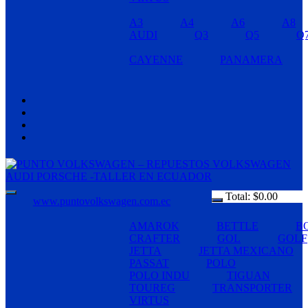
A3
A4
A6
A8
AUDI
Q3
Q5
Q
CAYENNE
PANAMERA
Total:
$
0.00
www.puntovolkswagen.com.ec
AMAROK
BETTLE
B
CRAFTER
GOL
GOLF
JETTA
JETTA MEXICANO
PASSAT
POLO
POLO INDU
TIGUAN
TOUREG
TRANSPORTER
VIRTUS