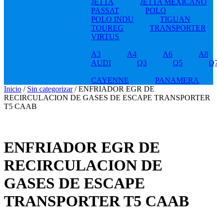
JETTA
JETTA MEXICANO
PASSAT
POLO
POLO INDU
TIGUAN
TOUREG
TRANSPORTER
VIRTUS
A3
A4
A6
A8
AUDI
Q3
Q5
Q
CAYENNE
PANAMERA
Inicio
/
Sin categorizar
/ ENFRIADOR EGR DE
RECIRCULACION DE GASES DE ESCAPE TRANSPORTER
T5 CAAB
ENFRIADOR EGR DE
RECIRCULACION DE
GASES DE ESCAPE
TRANSPORTER T5 CAAB