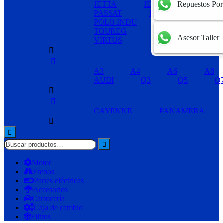
JETTA
JETTA MEXICANO
Repuestos Por
PASSAT
POLO
POLO INDU
TIGUAN
TOUREG
TRANSPORTER
Asesor Taller
VIRTUS
A3
A4
A6
A8
AUDI
Q3
Q5
Q
CAYENNE
PANAMERA
Motor
Frenos
Partes eléctricas
Accesorios
Carrocería
Caja de cambio
Filtros