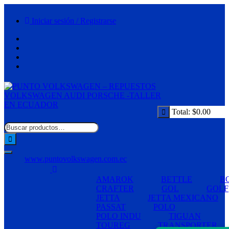
Saltar
al
Iniciar sesión / Registrarse
contenido
Total:
$
0.00
www.puntovolkswagen.com.ec
AMAROK
BETTLE
B
CRAFTER
GOL
GOLF
JETTA
JETTA MEXICANO
PASSAT
POLO
POLO INDU
TIGUAN
TOUREG
TRANSPORTER