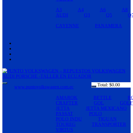
A3
A4
A6
A8
AUDI
Q3
Q5
Q
CAYENNE
PANAMERA
Total:
$
0.00
www.puntovolkswagen.com.ec
AMAROK
BETTLE
B
CRAFTER
GOL
GOLF
JETTA
JETTA MEXICANO
PASSAT
POLO
POLO INDU
TIGUAN
TOUREG
TRANSPORTER
VIRTUS