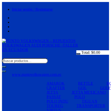
Saltar
al
Iniciar sesión / Registrarse
contenido
Total:
$
0.00
www.puntovolkswagen.com.ec
AMAROK
BETTLE
B
CRAFTER
GOL
GOLF
JETTA
JETTA MEXICANO
PASSAT
POLO
POLO INDU
TIGUAN
TOUREG
TRANSPORTER
VIRTUS