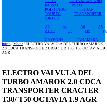
JETTA
JETTA MEXICANO
PASSAT
POLO
POLO INDU
TIGUAN
TOUREG
TRANSPORTER
VIRTUS
A3
A4
A6
A8
AUDI
Q3
Q5
Q
CAYENNE
PANAMERA
Inicio
/
Motor
/ ELECTRO VALVULA DEL TURBO AMAROK
2.0 CDCA TRANSPORTER CRACTER T30/ T50 OCTAVIA 1.9
AGR
ELECTRO VALVULA DEL
TURBO AMAROK 2.0 CDCA
TRANSPORTER CRACTER
T30/ T50 OCTAVIA 1.9 AGR