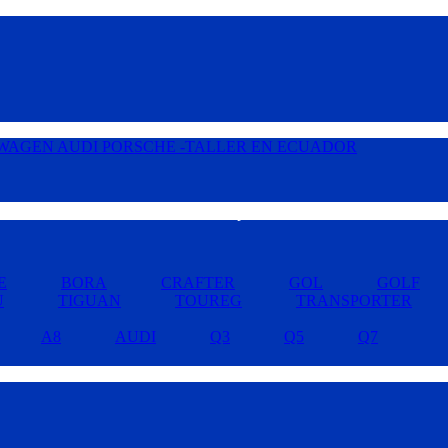
Buscar por Marcas »
E
BORA
CRAFTER
GOL
GOLF
U
TIGUAN
TOUREG
TRANSPORTER
A8
AUDI
Q3
Q5
Q7