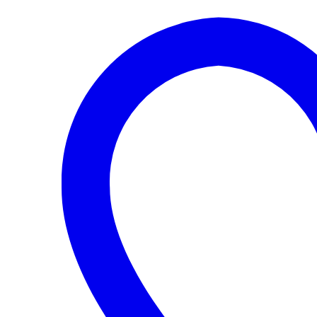
A05
MOTOR
1.6
BTS
cantidad