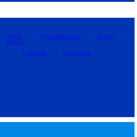
JETTA
JETTA MEXICANO
PASSAT
VIRTUS
CAYENNE
PANAMERA