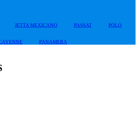
JETTA MEXICANO
PASSAT
POLO
CAYENNE
PANAMERA
S
Add
to