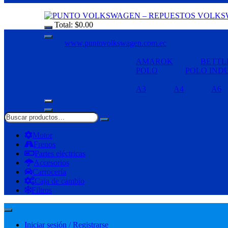
Total:
$
0.00
www.puntovolkswagen.com.ec
AMAROK
BETTL
POLO
POLO IND
A3
A4
A6
Motor
Frenos
Partes eléctricas
Accesorios
Carrocería
Caja de cambio
Filtros
Iniciar sesión / Registrarse