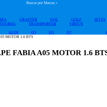
Buscar por Marcas »
ORA
CRAFTER
GOL
GOLF
JETTA
TOUREG
TRANSPORTER
VIRTUS
AUDI
Q3
Q5
Q7
A05 MOTOR 1.6 BTS
PE FABIA A05 MOTOR 1.6 BT