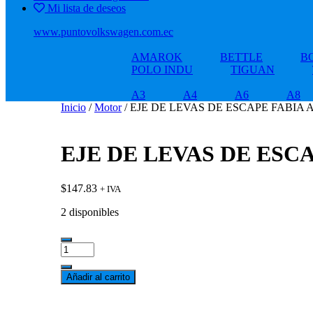
Mi lista de deseos
www.puntovolkswagen.com.ec
AMAROK
BETTLE
B
POLO INDU
TIGUAN
A3
A4
A6
A8
Inicio
/
Motor
/ EJE DE LEVAS DE ESCAPE FABIA 
EJE DE LEVAS DE ESCA
$
147.83
+ IVA
2 disponibles
EJE
DE
LEVAS
Añadir al carrito
DE
ESCAPE
FABIA