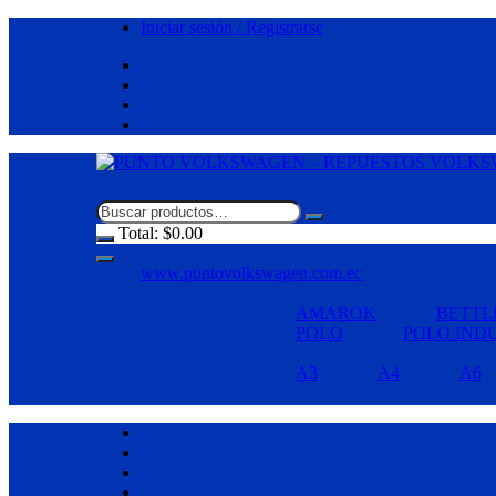
Saltar
Iniciar sesión / Registrarse
al
contenido
Total:
$
0.00
www.puntovolkswagen.com.ec
AMAROK
BETTL
POLO
POLO IND
A3
A4
A6