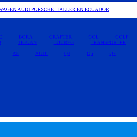
Buscar por Marcas »
E
BORA
CRAFTER
GOL
GOLF
U
TIGUAN
TOUREG
TRANSPORTER
A8
AUDI
Q3
Q5
Q7