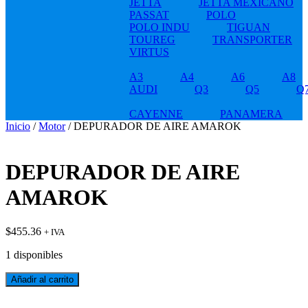
JETTA
JETTA MEXICANO
PASSAT
POLO
POLO INDU
TIGUAN
TOUREG
TRANSPORTER
VIRTUS
A3
A4
A6
A8
AUDI
Q3
Q5
Q
CAYENNE
PANAMERA
Inicio
/
Motor
/ DEPURADOR DE AIRE AMAROK
DEPURADOR DE AIRE
AMAROK
$
455.36
+ IVA
1 disponibles
DEPURADOR
Añadir al carrito
DE
AIRE
t