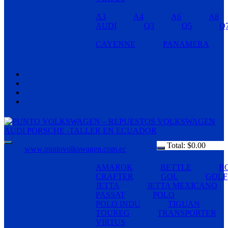
A3
A4
A6
A8
AUDI
Q3
Q5
Q
CAYENNE
PANAMERA
Total:
$
0.00
www.puntovolkswagen.com.ec
AMAROK
BETTLE
B
CRAFTER
GOL
GOLF
JETTA
JETTA MEXICANO
PASSAT
POLO
POLO INDU
TIGUAN
TOUREG
TRANSPORTER
VIRTUS