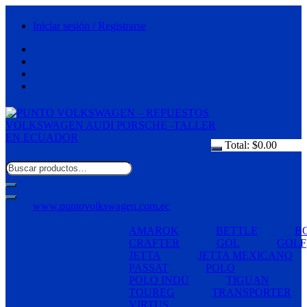
Saltar
al
Iniciar sesión / Registrarse
contenido
Total:
$
0.00
www.puntovolkswagen.com.ec
AMAROK
BETTLE
B
CRAFTER
GOL
GOLF
JETTA
JETTA MEXICANO
PASSAT
POLO
POLO INDU
TIGUAN
TOUREG
TRANSPORTER
VIRTUS