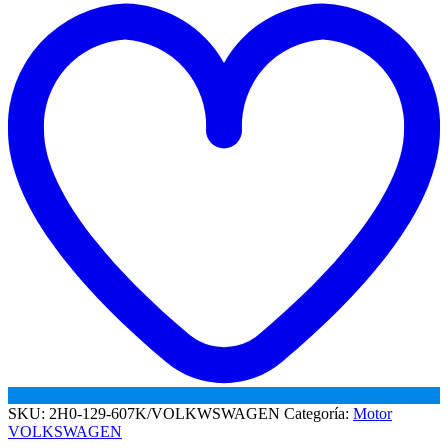
AMAROK
w
cantidad
SKU:
2H0-129-607K/VOLKWSWAGEN
Categoría:
Motor
VOLKSWAGEN