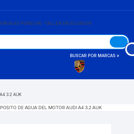
BUSCAR POR MARCAS »
AMAROK
A3
CAYENNE
BETTLE
A4
A4 3.2 AUK
PANAMERA
BORA
A6
CRAFTER
A8