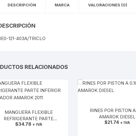
DESCRIPCIÓN
MARCA
VALORACIONES (0)
VIRTUS
DESCRIPCIÓN
8E0-121-403A/TRICLO
DUCTOS RELACIONADOS
RINES POR PISTON A 
MANGUERA FLEXIBLE
AMAROK DIESEL
REFRIGERANTE PARTE
$
21.74
+ IVA
$
34.78
NFERIOR RADIADOR AMAROK
+ IVA
2011
AÑADIR AL CARRIT
AÑADIR AL CARRITO