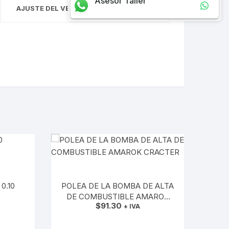
Asesor Taller
AJUSTE DEL VEHÍCULO
0.10
POLEA DE LA BOMBA DE ALTA
DE COMBUSTIBLE AMAROK
$
91.30
CRACTER
+ IVA
O
AÑADIR AL CARRITO