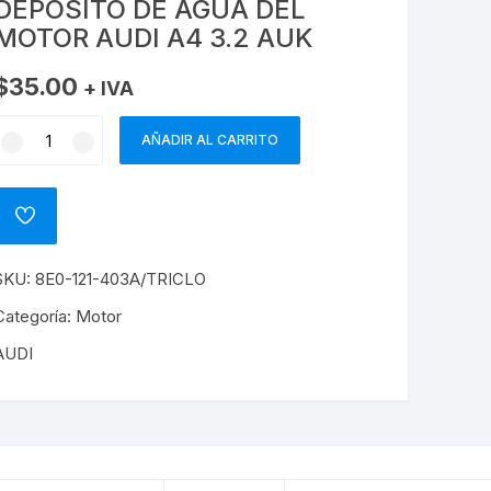
DEPOSITO DE AGUA DEL
GOL
AUDI
MOTOR AUDI A4 3.2 AUK
GOLF
Q3
$
35.00
+ IVA
JETTA
Q5
DEPOSITO
AÑADIR AL CARRITO
DE
JETTA MEXICANO
Q7
AGUA
DEL
ADD
PASSAT
MOTOR
TO
WISHLIST
AUDI
POLO
SKU:
8E0-121-403A/TRICLO
A4
.2
Categoría:
Motor
POLO INDU
AUK
AUDI
cantidad
TIGUAN
TOUREG
TRANSPORTER