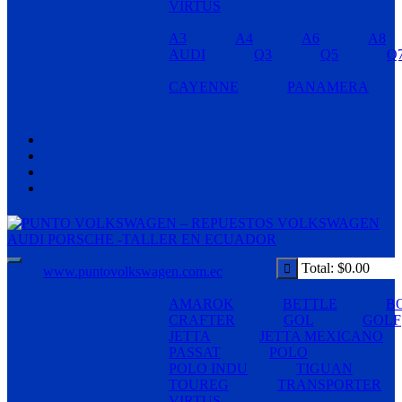
VIRTUS
A3
A4
A6
A8
AUDI
Q3
Q5
Q
CAYENNE
PANAMERA
Total:
$
0.00
www.puntovolkswagen.com.ec
AMAROK
BETTLE
B
CRAFTER
GOL
GOLF
JETTA
JETTA MEXICANO
PASSAT
POLO
POLO INDU
TIGUAN
TOUREG
TRANSPORTER
VIRTUS