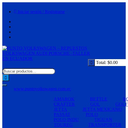
Saltar
al
Iniciar sesión / Registrarse
contenido
Total:
$
0.00
www.puntovolkswagen.com.ec
AMAROK
BETTLE
B
CRAFTER
GOL
GOLF
JETTA
JETTA MEXICANO
PASSAT
POLO
POLO INDU
TIGUAN
TOUREG
TRANSPORTER