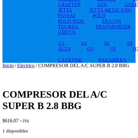
CRAFTER
GOL
GOLF
JETTA
JETTA MEXICANO
PASSAT
POLO
POLO INDU
TIGUAN
TOUREG
TRANSPORTER
VIRTUS
A3
A4
A6
A8
AUDI
Q3
Q5
Q
CAYENNE
PANAMERA
Inicio
/
Electrico
/ COMPRESOR DEL A/C SUPER B 2.8 BBG
COMPRESOR DEL A/C
SUPER B 2.8 BBG
$
616.07
+ IVA
1 disponibles