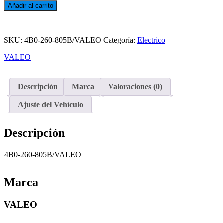
COMPRESOR
Añadir al carrito
DEL
A/C
Add
SUPER
to
B
SKU:
4B0-260-805B/VALEO
Categoría:
Electrico
wishlist
2.8
VALEO
BBG
cantidad
Descripción
Marca
Valoraciones (0)
Ajuste del Vehículo
Descripción
4B0-260-805B/VALEO
Marca
VALEO