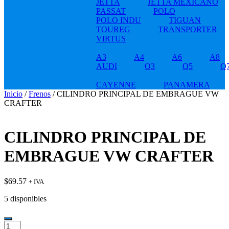
JETTA
JETTA MEXICANO
PASSAT
POLO
POLO INDU
TIGUAN
TOUREG
TRANSPORTER
VIRTUS
A3
A4
A6
A8
AUDI
Q3
Q5
Q
CAYENNE
PANAMERA
Inicio
/
Frenos
/ CILINDRO PRINCIPAL DE EMBRAGUE VW
CRAFTER
CILINDRO PRINCIPAL DE
EMBRAGUE VW CRAFTER
$
69.57
+ IVA
5 disponibles
CILINDRO