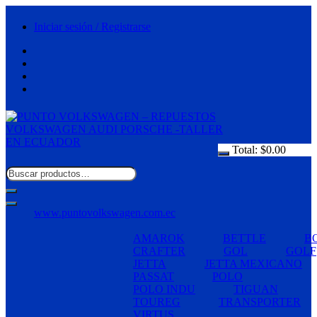
Saltar
al
Iniciar sesión / Registrarse
contenido
Total:
$
0.00
www.puntovolkswagen.com.ec
AMAROK
BETTLE
B
CRAFTER
GOL
GOLF
JETTA
JETTA MEXICANO
PASSAT
POLO
POLO INDU
TIGUAN
TOUREG
TRANSPORTER
VIRTUS