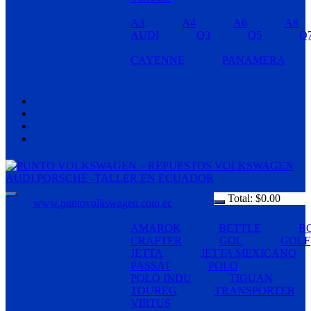
A3
A4
A6
A8
AUDI
Q3
Q5
Q
CAYENNE
PANAMERA
Total:
$
0.00
www.puntovolkswagen.com.ec
AMAROK
BETTLE
B
CRAFTER
GOL
GOLF
JETTA
JETTA MEXICANO
PASSAT
POLO
POLO INDU
TIGUAN
TOUREG
TRANSPORTER
VIRTUS