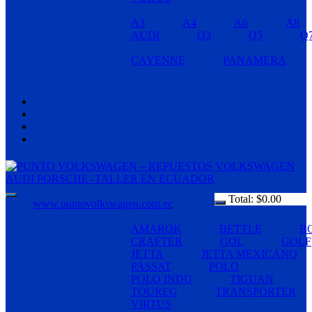
A3
A4
A6
A8
AUDI
Q3
Q5
Q
CAYENNE
PANAMERA
Total:
$
0.00
www.puntovolkswagen.com.ec
AMAROK
BETTLE
B
CRAFTER
GOL
GOLF
JETTA
JETTA MEXICANO
PASSAT
POLO
POLO INDU
TIGUAN
TOUREG
TRANSPORTER
VIRTUS