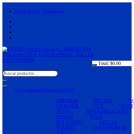
Saltar
al
Iniciar sesión / Registrarse
contenido
Total:
$
0.00
www.puntovolkswagen.com.ec
AMAROK
BETTLE
B
CRAFTER
GOL
GOLF
JETTA
JETTA MEXICANO
PASSAT
POLO
POLO INDU
TIGUAN
TOUREG
TRANSPORTER
VIRTUS