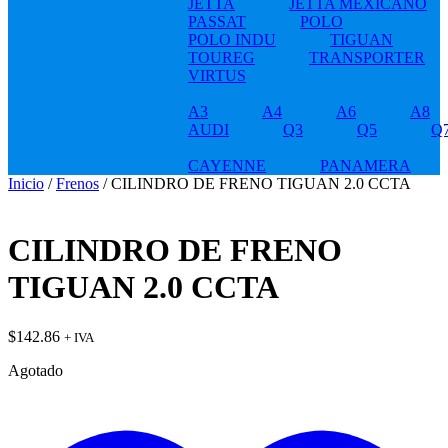
JETTA
JETTA MEXICANO
PASSAT
POLO
POLO INDU
TIGUAN
TOUREG
TRANSPORTER
VIRTUS
A3
A4
A6
A8
AUDI
Q3
Q5
Q
CAYENNE
PANAMERA
Inicio
/
Frenos
/ CILINDRO DE FRENO TIGUAN 2.0 CCTA
CILINDRO DE FRENO
TIGUAN 2.0 CCTA
$
142.86
+ IVA
Agotado
t
w