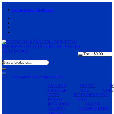
Saltar
al
Iniciar sesión / Registrarse
contenido
Total:
$
0.00
www.puntovolkswagen.com.ec
AMAROK
BETTLE
B
CRAFTER
GOL
GOLF
JETTA
JETTA MEXICANO
PASSAT
POLO
POLO INDU
TIGUAN
TOUREG
TRANSPORTER
VIRTUS