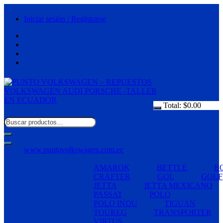
Saltar
al
Iniciar sesión / Registrarse
contenido
Total:
$
0.00
www.puntovolkswagen.com.ec
AMAROK
BETTLE
B
CRAFTER
GOL
GOLF
JETTA
JETTA MEXICANO
PASSAT
POLO
POLO INDU
TIGUAN
TOUREG
TRANSPORTER
VIRTUS