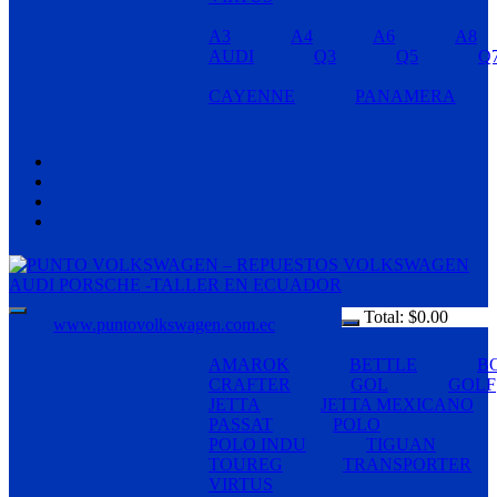
A3
A4
A6
A8
AUDI
Q3
Q5
Q
CAYENNE
PANAMERA
Total:
$
0.00
www.puntovolkswagen.com.ec
AMAROK
BETTLE
B
CRAFTER
GOL
GOLF
JETTA
JETTA MEXICANO
PASSAT
POLO
POLO INDU
TIGUAN
TOUREG
TRANSPORTER
VIRTUS