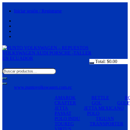
Saltar
al
Iniciar sesión / Registrarse
contenido
Total:
$
0.00
www.puntovolkswagen.com.ec
AMAROK
BETTLE
B
CRAFTER
GOL
GOLF
JETTA
JETTA MEXICANO
PASSAT
POLO
POLO INDU
TIGUAN
TOUREG
TRANSPORTER
VIRTUS