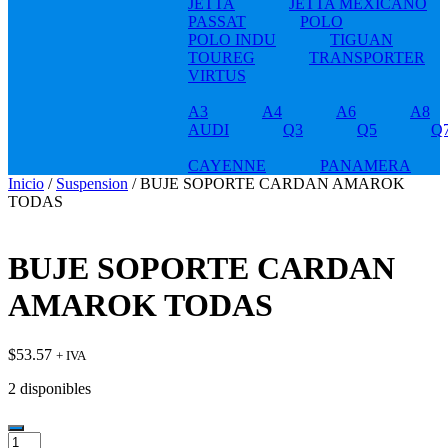
JETTA
JETTA MEXICANO
PASSAT
POLO
POLO INDU
TIGUAN
TOUREG
TRANSPORTER
VIRTUS
A3
A4
A6
A8
AUDI
Q3
Q5
Q
CAYENNE
PANAMERA
Inicio
/
Suspension
/ BUJE SOPORTE CARDAN AMAROK
TODAS
BUJE SOPORTE CARDAN
AMAROK TODAS
$
53.57
+ IVA
2 disponibles
BUJE