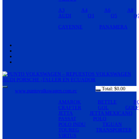
A3
A4
A6
A8
AUDI
Q3
Q5
Q
CAYENNE
PANAMERA
Total:
$
0.00
www.puntovolkswagen.com.ec
AMAROK
BETTLE
B
CRAFTER
GOL
GOLF
JETTA
JETTA MEXICANO
PASSAT
POLO
POLO INDU
TIGUAN
TOUREG
TRANSPORTER
VIRTUS