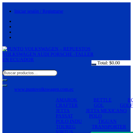
Saltar
al
Iniciar sesión / Registrarse
contenido
Total:
$
0.00
www.puntovolkswagen.com.ec
AMAROK
BETTLE
B
CRAFTER
GOL
GOLF
JETTA
JETTA MEXICANO
PASSAT
POLO
POLO INDU
TIGUAN
TOUREG
TRANSPORTER
VIRTUS