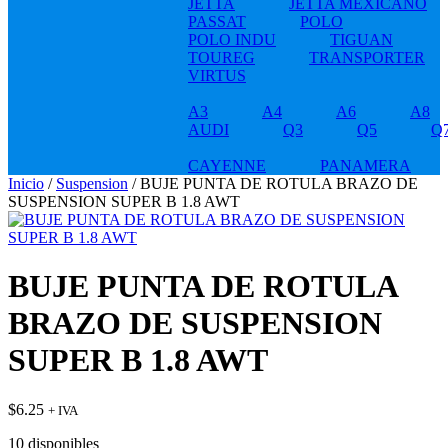
JETTA
JETTA MEXICANO
PASSAT
POLO
POLO INDU
TIGUAN
TOUREG
TRANSPORTER
VIRTUS
A3
A4
A6
A8
AUDI
Q3
Q5
Q
CAYENNE
PANAMERA
Inicio
/
Suspension
/ BUJE PUNTA DE ROTULA BRAZO DE
SUSPENSION SUPER B 1.8 AWT
BUJE PUNTA DE ROTULA
BRAZO DE SUSPENSION
SUPER B 1.8 AWT
$
6.25
+ IVA
10 disponibles