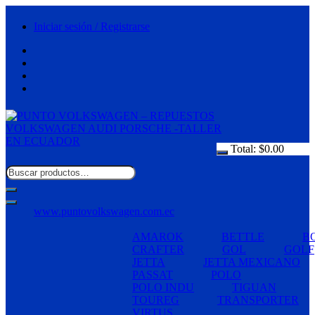
Saltar
al
Iniciar sesión / Registrarse
contenido
Total:
$
0.00
www.puntovolkswagen.com.ec
AMAROK
BETTLE
B
CRAFTER
GOL
GOLF
JETTA
JETTA MEXICANO
PASSAT
POLO
POLO INDU
TIGUAN
TOUREG
TRANSPORTER
VIRTUS