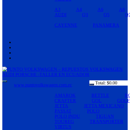
A3
A4
A6
A8
AUDI
Q3
Q5
Q
CAYENNE
PANAMERA
Total:
$
0.00
www.puntovolkswagen.com.ec
AMAROK
BETTLE
B
CRAFTER
GOL
GOLF
JETTA
JETTA MEXICANO
PASSAT
POLO
POLO INDU
TIGUAN
TOUREG
TRANSPORTER
VIRTUS