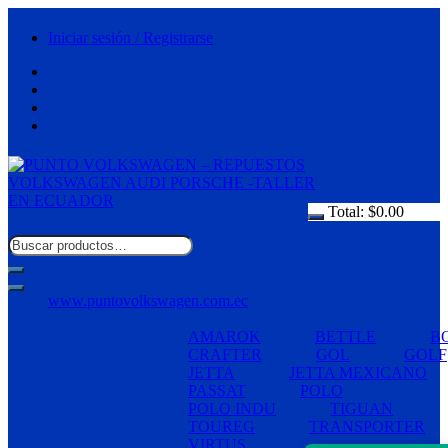
Saltar
al
Iniciar sesión / Registrarse
contenido
Total:
$
0.00
www.puntovolkswagen.com.ec
AMAROK
BETTLE
B
CRAFTER
GOL
GOLF
JETTA
JETTA MEXICANO
PASSAT
POLO
POLO INDU
TIGUAN
TOUREG
TRANSPORTER
VIRTUS