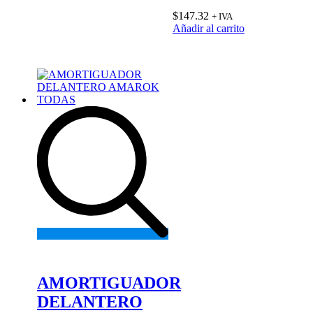
$
147.32
+ IVA
Añadir al carrito
Add
to
wishlist
AMORTIGUADOR
DELANTERO