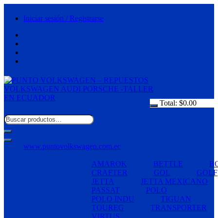
Saltar
al
Iniciar sesión / Registrarse
contenido
Total:
$
0.00
www.puntovolkswagen.com.ec
AMAROK
BETTLE
B
CRAFTER
GOL
GOLF
JETTA
JETTA MEXICANO
PASSAT
POLO
POLO INDU
TIGUAN
TOUREG
TRANSPORTER
VIRTUS