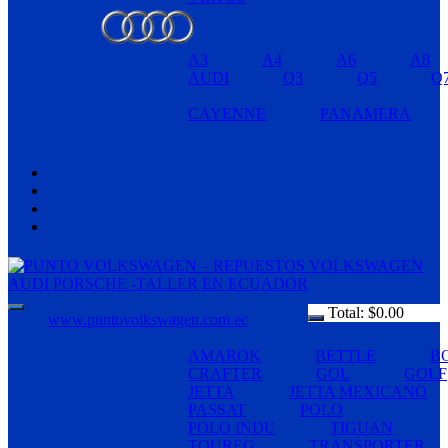
A3
A4
A6
A8
AUDI
Q3
Q5
Q
CAYENNE
PANAMERA
Total:
$
0.00
www.puntovolkswagen.com.ec
AMAROK
BETTLE
B
CRAFTER
GOL
GOLF
JETTA
JETTA MEXICANO
PASSAT
POLO
POLO INDU
TIGUAN
TOUREG
TRANSPORTER