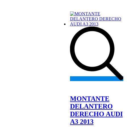
Add
to
wishlist
MONTANTE
DELANTERO
DERECHO AUDI
A3 2013