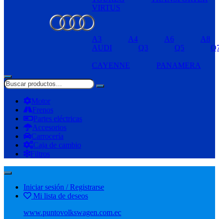
VIRTUS
A3
A4
A6
A8
AUDI
Q3
Q5
Q
CAYENNE
PANAMERA
Motor
Frenos
Partes eléctricas
Accesorios
Carrocería
Caja de cambio
Filtros
Iniciar sesión / Registrarse
Mi lista de deseos
www.puntovolkswagen.com.ec