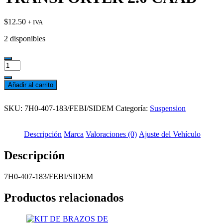
$
12.50
+ IVA
2 disponibles
BUJE
CENTRAL
DEL
Añadir al carrito
PLATO
Add
DELANTERO
to
SKU:
7H0-407-183/FEBI/SIDEM
Categoría:
Suspension
TRANSPORTER
wishlist
2.0
CAAD
Descripción
Marca
Valoraciones (0)
Ajuste del Vehículo
cantidad
Descripción
7H0-407-183/FEBI/SIDEM
Productos relacionados