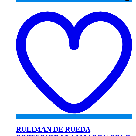
A
to
wi
RULIMAN DE RUEDA