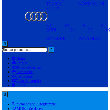
TOUREG
TRANSPORTER
VIRTUS
A3
A4
A6
A8
AUDI
Q3
Q5
Q
CAYENNE
PANAMERA
Motor
Frenos
Partes eléctricas
Accesorios
Carrocería
Caja de cambio
Filtros
Iniciar sesión / Registrarse
Mi lista de deseos