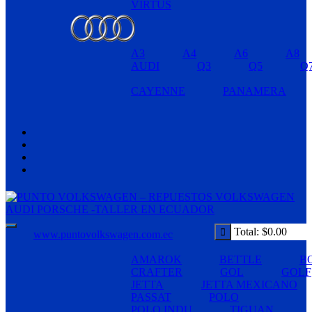
VIRTUS
A3
A4
A6
A8
AUDI
Q3
Q5
Q
CAYENNE
PANAMERA
Total:
$
0.00
www.puntovolkswagen.com.ec
AMAROK
BETTLE
B
CRAFTER
GOL
GOLF
JETTA
JETTA MEXICANO
PASSAT
POLO
POLO INDU
TIGUAN