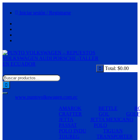
Saltar
al
Iniciar sesión / Registrarse
contenido
Total:
$
0.00
www.puntovolkswagen.com.ec
AMAROK
BETTLE
B
CRAFTER
GOL
GOLF
JETTA
JETTA MEXICANO
PASSAT
POLO
POLO INDU
TIGUAN
TOUREG
TRANSPORTER