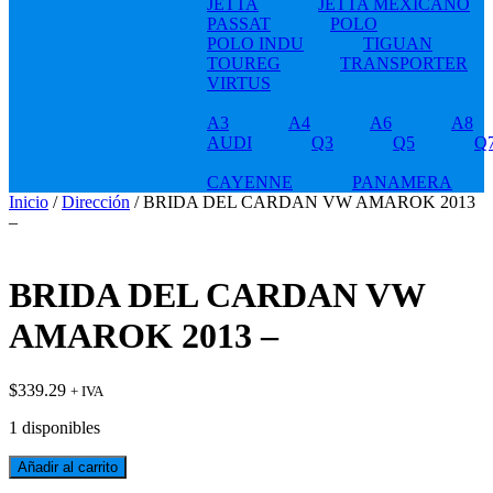
JETTA
JETTA MEXICANO
PASSAT
POLO
POLO INDU
TIGUAN
TOUREG
TRANSPORTER
VIRTUS
A3
A4
A6
A8
AUDI
Q3
Q5
Q
CAYENNE
PANAMERA
Inicio
/
Dirección
/ BRIDA DEL CARDAN VW AMAROK 2013
–
BRIDA DEL CARDAN VW
AMAROK 2013 –
$
339.29
+ IVA
1 disponibles
BRIDA
Añadir al carrito
DEL