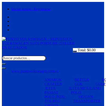
Saltar
al
Iniciar sesión / Registrarse
contenido
Total:
$
0.00
www.puntovolkswagen.com.ec
AMAROK
BETTLE
B
CRAFTER
GOL
GOLF
JETTA
JETTA MEXICANO
PASSAT
POLO
POLO INDU
TIGUAN
TOUREG
TRANSPORTER
VIRTUS