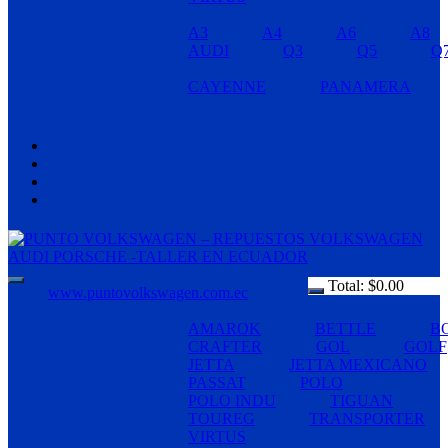
A3
A4
A6
A8
AUDI
Q3
Q5
Q
CAYENNE
PANAMERA
Total:
$
0.00
www.puntovolkswagen.com.ec
AMAROK
BETTLE
B
CRAFTER
GOL
GOLF
JETTA
JETTA MEXICANO
PASSAT
POLO
POLO INDU
TIGUAN
TOUREG
TRANSPORTER
VIRTUS