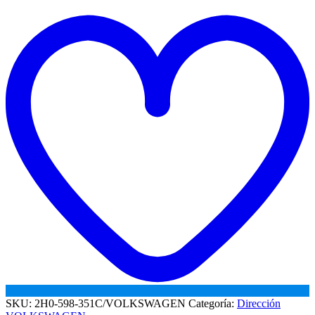
CARDAN
t
VW
w
AMAROK
2013
-
cantidad
SKU:
2H0-598-351C/VOLKSWAGEN
Categoría:
Dirección