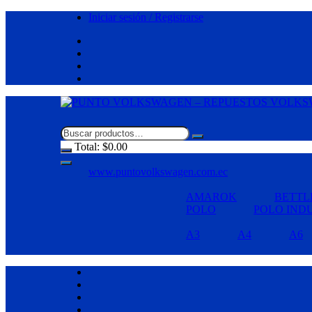
Saltar
Iniciar sesión / Registrarse
al
contenido
Total:
$
0.00
www.puntovolkswagen.com.ec
AMAROK
BETTL
POLO
POLO IND
A3
A4
A6