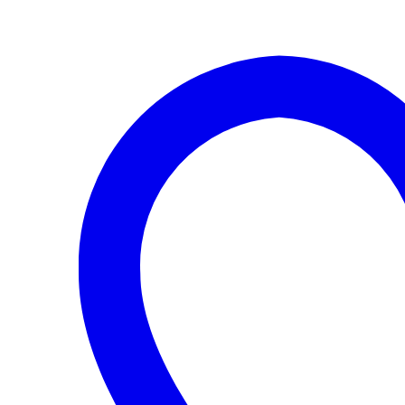
RECTO
LH
AUDI
A4
2016
2018
cantidad