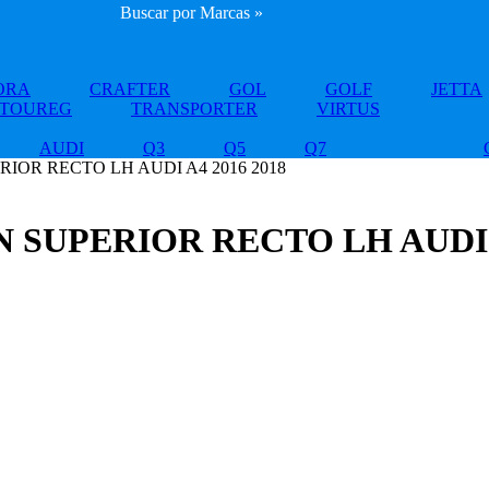
Buscar por Marcas »
ORA
CRAFTER
GOL
GOLF
JETTA
TOUREG
TRANSPORTER
VIRTUS
AUDI
Q3
Q5
Q7
IOR RECTO LH AUDI A4 2016 2018
N SUPERIOR RECTO LH AUDI