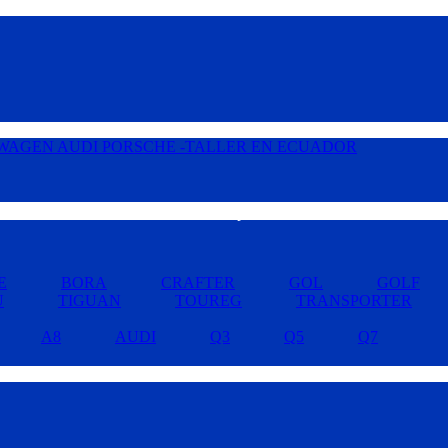
Buscar por Marcas »
E
BORA
CRAFTER
GOL
GOLF
U
TIGUAN
TOUREG
TRANSPORTER
A8
AUDI
Q3
Q5
Q7