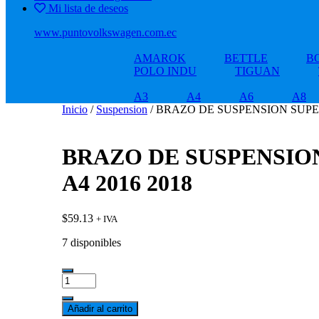
Mi lista de deseos
www.puntovolkswagen.com.ec
AMAROK
BETTLE
B
POLO INDU
TIGUAN
A3
A4
A6
A8
Inicio
/
Suspension
/ BRAZO DE SUSPENSION SUPER
BRAZO DE SUSPENSIO
A4 2016 2018
$
59.13
+ IVA
7 disponibles
BRAZO
DE
SUSPENSION
Añadir al carrito
SUPERIOR