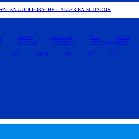
Buscar por Marcas »
E
BORA
CRAFTER
GOL
GOLF
U
TIGUAN
TOUREG
TRANSPORTER
A8
AUDI
Q3
Q5
Q7