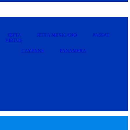
JETTA
JETTA MEXICANO
PASSAT
VIRTUS
CAYENNE
PANAMERA