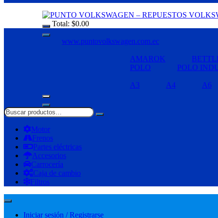
Total:
$
0.00
www.puntovolkswagen.com.ec
AMAROK
BETTL
POLO
POLO IND
A3
A4
A6
Motor
Frenos
Partes eléctricas
Accesorios
Carrocería
Caja de cambio
Filtros
Iniciar sesión / Registrarse